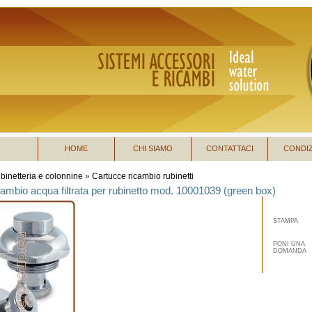
HOME
CHI SIAMO
CONTATTACI
CONDIZ
binetteria e colonnine
»
Cartucce ricambio rubinetti
cambio acqua filtrata per rubinetto mod. 10001039 (green box)
STAMPA
PONI UNA
DOMANDA