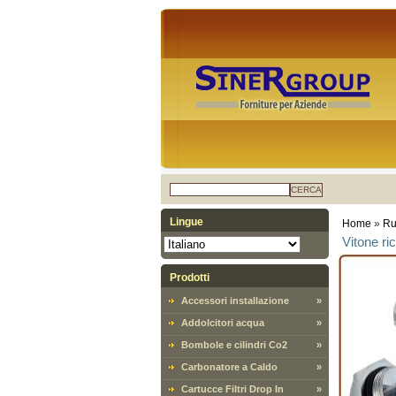
CERCA
Lingue
Home
»
Ru
Vitone ri
Prodotti
Accessori installazione
»
Addolcitori acqua
»
Bombole e cilindri Co2
»
Carbonatore a Caldo
»
Cartucce Filtri Drop In
»