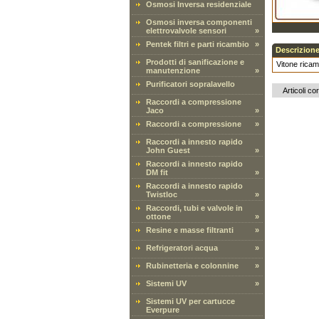
Osmosi Inversa residenziale
Osmosi inversa componenti
elettrovalvole sensori
»
Pentek filtri e parti ricambio
»
Descrizione
Prodotti di sanificazione e
Vitone ricam
manutenzione
»
Purificatori sopralavello
Articoli cor
Raccordi a compressione
Jaco
»
Raccordi a compressione
»
Raccordi a innesto rapido
John Guest
»
Raccordi a innesto rapido
DM fit
»
Raccordi a innesto rapido
Twistloc
»
Raccordi, tubi e valvole in
ottone
»
Resine e masse filtranti
»
Refrigeratori acqua
»
Rubinetteria e colonnine
»
Sistemi UV
»
Sistemi UV per cartucce
Everpure