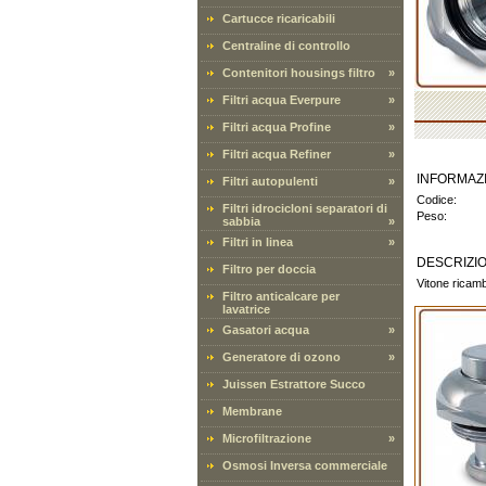
Cartucce ricaricabili
Centraline di controllo
Contenitori housings filtro
»
Filtri acqua Everpure
»
Filtri acqua Profine
»
Filtri acqua Refiner
»
INFORMAZ
Filtri autopulenti
»
Codice:
Filtri idrocicloni separatori di
Peso:
sabbia
»
Filtri in linea
»
DESCRIZI
Filtro per doccia
Vitone ricamb
Filtro anticalcare per
lavatrice
Gasatori acqua
»
Generatore di ozono
»
Juissen Estrattore Succo
Membrane
Microfiltrazione
»
Osmosi Inversa commerciale