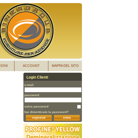
IONI
ACCOUNT
MAPPA DEL SITO
Login Clienti
e-mail
password
salva password
hai dimenticato la password?
registrati
entra