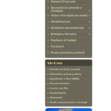
Sistemi UV per aria
Strumenti di controllo e
dosaggio
»
Tester e Kit rapidi per analisi
»
Ultrafiltrazione
»
Drinkware personalizzato
»
Bottiglie e Borracce
»
Depliants & Gadget
Occasioni
Promo pacchetto prodotti
Info & new
Schede tecniche prodotti
Informativa privacy policy
Spedizione e Resi (RMA)
Diventa fornitore
Lavora con Noi
Dropshipping
Newsletter
Guide manutenzione e consigli