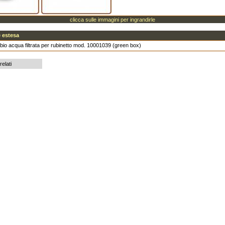
clicca sulle immagini per ingrandirle
 estesa
bio acqua filtrata per rubinetto mod. 10001039 (green box)
relati