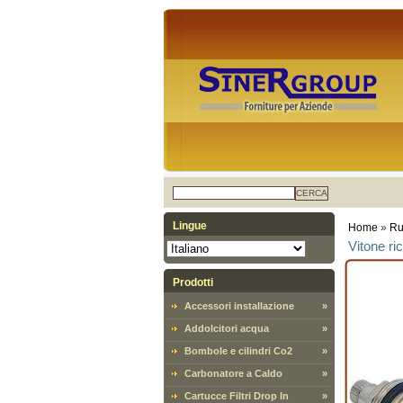
CERCA
Lingue
Home
»
Ru
Vitone ri
Prodotti
Accessori installazione
»
Addolcitori acqua
»
Bombole e cilindri Co2
»
Carbonatore a Caldo
»
Cartucce Filtri Drop In
»