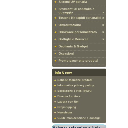
Sistemi UV per aria
Strumenti di controllo e
dosaggio
»
Tester e Kit rapidi per analisi
»
Ultrafiltrazione
»
Drinkware personalizzato
»
Bottiglie e Borracce
»
Depliants & Gadget
Occasioni
Promo pacchetto prodotti
Info & new
Schede tecniche prodotti
Informativa privacy policy
Spedizione e Resi (RMA)
Diventa fornitore
Lavora con Noi
Dropshipping
Newsletter
Guide manutenzione e consigli