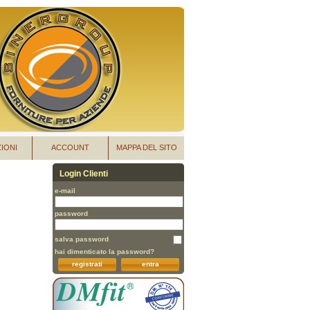
IONI
ACCOUNT
MAPPA DEL SITO
Login Clienti
e-mail
password
salva password
hai dimenticato la password?
registrati
entra