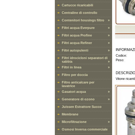
Cartucce ricaricabili
Centraline di controllo
Contenitori housings filtro
»
Filtri acqua Everpure
»
Filtri acqua Profine
»
Filtri acqua Refiner
»
INFORMAZ
Filtri autopulenti
»
Codice:
Filtri idrocicloni separatori di
Peso:
sabbia
»
Filtri in linea
»
DESCRIZI
Filtro per doccia
Vitone ricamb
Filtro anticalcare per
lavatrice
Gasatori acqua
»
Generatore di ozono
»
Juissen Estrattore Succo
Membrane
Microfiltrazione
»
Osmosi Inversa commerciale