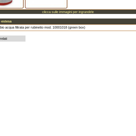
clicca sulle immagini per ingrandirle
 estesa
bio acqua filtrata per rubinetto mod. 10001018 (green box)
relati