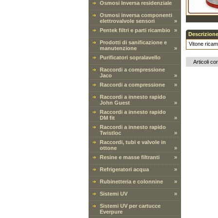
Osmosi Inversa residenziale
Osmosi inversa componenti
elettrovalvole sensori
»
Pentek filtri e parti ricambio
»
Descrizione
Prodotti di sanificazione e
Vitone ricam
manutenzione
»
Purificatori sopralavello
Articoli cor
Raccordi a compressione
Jaco
»
Raccordi a compressione
»
Raccordi a innesto rapido
John Guest
»
Raccordi a innesto rapido
DM fit
»
Raccordi a innesto rapido
Twistloc
»
Raccordi, tubi e valvole in
ottone
»
Resine e masse filtranti
»
Refrigeratori acqua
»
Rubinetteria e colonnine
»
Sistemi UV
»
Sistemi UV per cartucce
Everpure