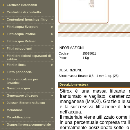
Cartucce ricaricabili
Centraline di controllo
Contenitori housings filtro
»
Filtri acqua Everpure
»
Filtri acqua Profine
»
Filtri acqua Refiner
»
INFORMAZIONI
Filtri autopulenti
»
Codice:
15515611
Filtri idrocicloni separatori di
Peso:
1 Kg
sabbia
»
Filtri in linea
»
DESCRIZIONE
Filtro per doccia
Stirox massa filtrante 0,3 - 1 mm 1 kg. (25)
Filtro anticalcare per
lavatrice
Descrizione estesa
Gasatori acqua
»
Stirox è una massa filtrante n
Generatore di ozono
»
frantumato e vagliato, caratteri
manganese (MnO2). Grazie alle sue 
Juissen Estrattore Succo
e la successiva filtrazione di f
Membrane
nell'acqua.
Il materiale viene utilizzato come in
Microfiltrazione
»
in una percentuale compresa tra il
Osmosi Inversa commerciale
normalmente posizionato sotto lo 