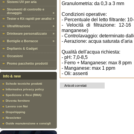
Sistemi UV per aria
Granulometria: da 0,3 a 3 mm
Strumenti di controllo e
dosaggio
»
Condizioni operative:
Tester e Kit rapidi per analisi
»
- Percentuale del letto filtrante: 1
- Velocità di filtrazione: 12-1
Ultrafiltrazione
»
manganese)
Drinkware personalizzato
»
- Controlavaggio: determinato dalle 
- Aerazione: acqua saturata d'aria
Bottiglie e Borracce
»
Depliants & Gadget
Qualità dell'acqua richiesta:
Occasioni
- pH: 7,0-8,5
- Ferro + Manganese: max 8 ppm
Promo pacchetto prodotti
- Manganese: max 1 ppm
- Oli: assenti
Info & new
Schede tecniche prodotti
Articoli correlati
Informativa privacy policy
Spedizione e Resi (RMA)
Diventa fornitore
Lavora con Noi
Dropshipping
Newsletter
Guide manutenzione e consigli