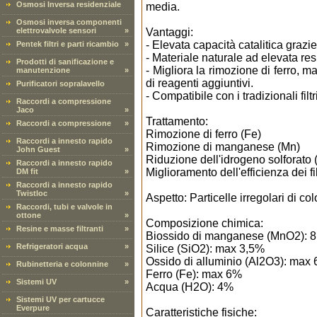
Osmosi Inversa residenziale
media.
Osmosi inversa componenti
elettrovalvole sensori
»
Vantaggi:
- Elevata capacità catalitica grazi
Pentek filtri e parti ricambio
»
- Materiale naturale ad elevata re
Prodotti di sanificazione e
- Migliora la rimozione di ferro, 
manutenzione
»
di reagenti aggiuntivi.
Purificatori sopralavello
- Compatibile con i tradizionali filt
Raccordi a compressione
Jaco
»
Trattamento:
Raccordi a compressione
»
Rimozione di ferro (Fe)
Raccordi a innesto rapido
Rimozione di manganese (Mn)
John Guest
»
Riduzione dell'idrogeno solforato
Raccordi a innesto rapido
Miglioramento dell'efficienza dei fi
DM fit
»
Raccordi a innesto rapido
Twistloc
»
Aspetto: Particelle irregolari di c
Raccordi, tubi e valvole in
ottone
»
Composizione chimica:
Resine e masse filtranti
»
Biossido di manganese (MnO2): 
Refrigeratori acqua
»
Silice (SiO2): max 3,5%
Ossido di alluminio (Al2O3): max
Rubinetteria e colonnine
»
Ferro (Fe): max 6%
Sistemi UV
»
Acqua (H2O): 4%
Sistemi UV per cartucce
Everpure
Caratteristiche fisiche: