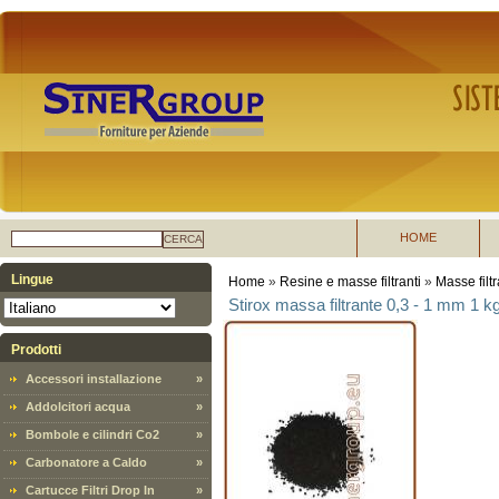
HOME
CERCA
Lingue
Home
»
Resine e masse filtranti
»
Masse filtr
Stirox massa filtrante 0,3 - 1 mm 1 kg
Prodotti
Accessori installazione
»
Addolcitori acqua
»
Bombole e cilindri Co2
»
Carbonatore a Caldo
»
Cartucce Filtri Drop In
»