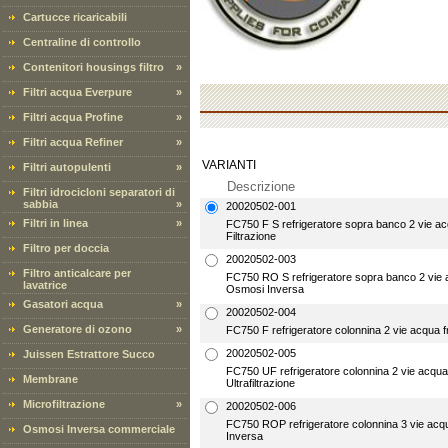
Cartucce ricaricabili
Centraline di controllo
Contenitori housings filtro
»
Filtri acqua Everpure
»
Filtri acqua Profine
»
Filtri acqua Refiner
»
VARIANTI
Filtri autopulenti
»
Descrizione
Filtri idrocicloni separatori di
sabbia
»
20020502-001
Filtri in linea
»
FC750 F S refrigeratore sopra banco 2 vie ac
Filtrazione
Filtro per doccia
20020502-003
Filtro anticalcare per
FC750 RO S refrigeratore sopra banco 2 vie 
lavatrice
Osmosi Inversa
Gasatori acqua
»
20020502-004
Generatore di ozono
»
FC750 F refrigeratore colonnina 2 vie acqua f
20020502-005
Juissen Estrattore Succo
FC750 UF refrigeratore colonnina 2 vie acqua
Membrane
Ultrafiltrazione
Microfiltrazione
»
20020502-006
FC750 ROP refrigeratore colonnina 3 vie acq
Osmosi Inversa commerciale
Inversa