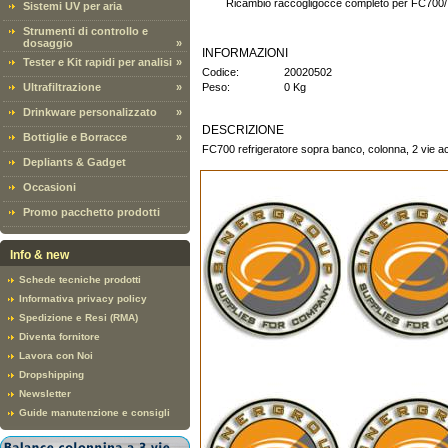
Ricambio raccogligocce completo per FC700
Sistemi UV per aria
Strumenti di controllo e
dosaggio
»
INFORMAZIONI
Tester e Kit rapidi per analisi
»
Codice:
20020502
Ultrafiltrazione
»
Peso:
0 Kg
Drinkware personalizzato
»
DESCRIZIONE
Bottiglie e Borracce
»
FC700 refrigeratore sopra banco, colonna, 2 vie ac
Depliants & Gadget
Occasioni
Promo pacchetto prodotti
Info & new
Schede tecniche prodotti
Informativa privacy policy
Spedizione e Resi (RMA)
Diventa fornitore
Lavora con Noi
Dropshipping
Newsletter
Guide manutenzione e consigli