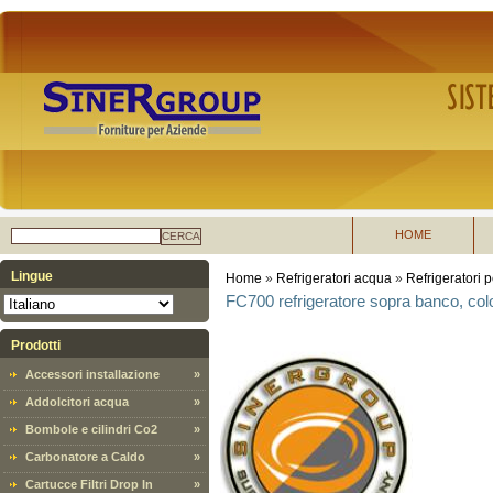
HOME
CERCA
Lingue
Home
»
Refrigeratori acqua
»
Refrigeratori p
FC700 refrigeratore sopra banco, colo
Prodotti
Accessori installazione
»
Addolcitori acqua
»
Bombole e cilindri Co2
»
Carbonatore a Caldo
»
Cartucce Filtri Drop In
»