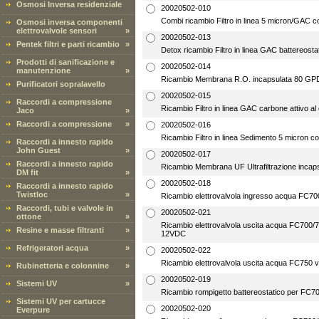
Osmosi Inversa residenziale
20020502-010
Combi ricambio Filtro in linea 5 micron/GAC co
Osmosi inversa componenti
elettrovalvole sensori
»
20020502-013
Pentek filtri e parti ricambio
»
Detox ricambio Filtro in linea GAC battereosta
Prodotti di sanificazione e
20020502-014
manutenzione
»
Ricambio Membrana R.O. incapsulata 80 GPD
Purificatori sopralavello
20020502-015
Raccordi a compressione
Ricambio Filtro in linea GAC carbone attivo al
Jaco
»
Raccordi a compressione
»
20020502-016
Ricambio Filtro in linea Sedimento 5 micron co
Raccordi a innesto rapido
John Guest
»
20020502-017
Raccordi a innesto rapido
Ricambio Membrana UF Ultrafiltrazione incaps
DM fit
»
20020502-018
Raccordi a innesto rapido
Twistloc
»
Ricambio elettrovalvola ingresso acqua FC7
Raccordi, tubi e valvole in
20020502-021
ottone
»
Ricambio elettrovalvola uscita acqua FC700/750 
Resine e masse filtranti
»
12VDC
Refrigeratori acqua
»
20020502-022
Ricambio elettrovalvola uscita acqua FC750
Rubinetteria e colonnine
»
20020502-019
Sistemi UV
»
Ricambio rompigetto battereostatico per FC7
Sistemi UV per cartucce
20020502-020
Everpure