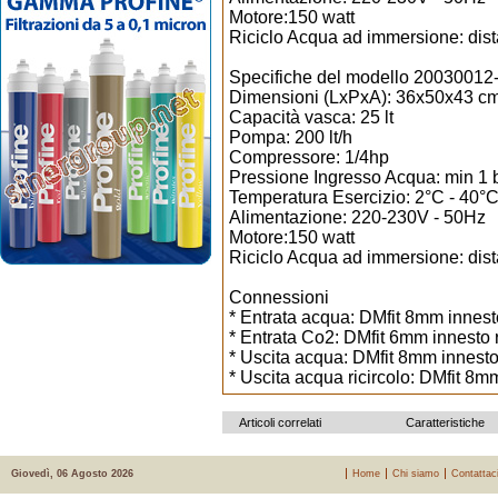
Motore:150 watt
Riciclo Acqua ad immersione: dis
Specifiche del modello 20030012-0
Dimensioni (LxPxA): 36x50x43 cm
Capacità vasca: 25 lt
Pompa: 200 lt/h
Compressore: 1/4hp
Pressione Ingresso Acqua: min 1 b
Temperatura Esercizio: 2°C - 40°
Alimentazione: 220-230V - 50Hz
Motore:150 watt
Riciclo Acqua ad immersione: dis
Connessioni
* Entrata acqua: DMfit 8mm innest
* Entrata Co2: DMfit 6mm innesto 
* Uscita acqua: DMfit 8mm innesto
* Uscita acqua ricircolo: DMfit 8m
Articoli correlati
Caratteristiche
Giovedì, 06 Agosto 2026
Home
Chi siamo
Contattac