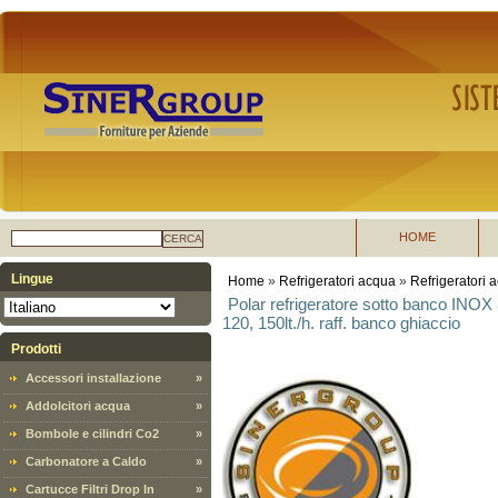
HOME
CERCA
Lingue
Home
»
Refrigeratori acqua
»
Refrigeratori
Polar refrigeratore sotto banco INOX 
120, 150lt./h. raff. banco ghiaccio
Prodotti
Accessori installazione
»
Addolcitori acqua
»
Bombole e cilindri Co2
»
Carbonatore a Caldo
»
Cartucce Filtri Drop In
»