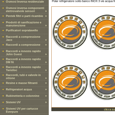
Polar refrigeratore sotto banco INOX 3 vie acqua fr
Osmosi Inversa residenziale
Osmosi inversa componenti
elettrovalvole sensori
»
Pentek filtri e parti ricambio
»
Prodotti di sanificazione e
manutenzione
»
Purificatori sopralavello
Raccordi a compressione
Jaco
»
Raccordi a compressione
»
Raccordi a innesto rapido
John Guest
»
Raccordi a innesto rapido
DM fit
»
Raccordi a innesto rapido
Twistloc
»
Raccordi, tubi e valvole in
ottone
»
Resine e masse filtranti
»
Refrigeratori acqua
»
Rubinetteria e colonnine
»
Sistemi UV
»
Sistemi UV per cartucce
clicca su
Everpure