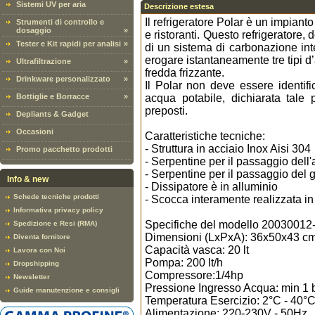
Sistemi UV per aria
Descrizione estesa
Il refrigeratore Polar è un impiant
Strumenti di controllo e
dosaggio
»
e ristoranti. Questo refrigeratore,
Tester e Kit rapidi per analisi
»
di un sistema di carbonazione inte
erogare istantaneamente tre tipi d
Ultrafiltrazione
»
fredda frizzante.
Drinkware personalizzato
»
Il Polar non deve essere identifi
Bottiglie e Borracce
»
acqua potabile, dichiarata tale 
preposti.
Depliants & Gadget
Occasioni
Caratteristiche tecniche:
- Struttura in acciaio Inox Aisi 304
Promo pacchetto prodotti
- Serpentine per il passaggio dell'
- Serpentine per il passaggio del g
Info & new
- Dissipatore è in alluminio
Schede tecniche prodotti
- Scocca interamente realizzata in
Informativa privacy policy
Specifiche del modello 20030012-0
Spedizione e Resi (RMA)
Dimensioni (LxPxA): 36x50x43 cm
Diventa fornitore
Capacità vasca: 20 lt
Lavora con Noi
Pompa: 200 lt/h
Dropshipping
Compressore:1/4hp
Newsletter
Pressione Ingresso Acqua: min 1 b
Guide manutenzione e consigli
Temperatura Esercizio: 2°C - 40°
Alimentazione: 220-230V - 50Hz