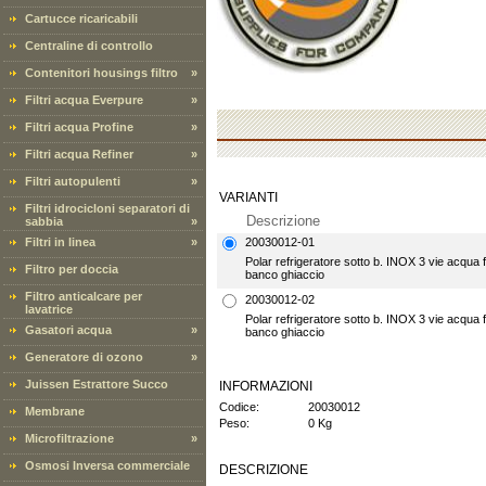
Cartucce ricaricabili
Centraline di controllo
Contenitori housings filtro
»
Filtri acqua Everpure
»
Filtri acqua Profine
»
Filtri acqua Refiner
»
Filtri autopulenti
»
VARIANTI
Filtri idrocicloni separatori di
Descrizione
sabbia
»
Filtri in linea
»
20030012-01
Polar refrigeratore sotto b. INOX 3 vie acqua f. 
Filtro per doccia
banco ghiaccio
Filtro anticalcare per
20030012-02
lavatrice
Polar refrigeratore sotto b. INOX 3 vie acqua f. 
Gasatori acqua
»
banco ghiaccio
Generatore di ozono
»
Juissen Estrattore Succo
INFORMAZIONI
Codice:
20030012
Membrane
Peso:
0 Kg
Microfiltrazione
»
Osmosi Inversa commerciale
DESCRIZIONE