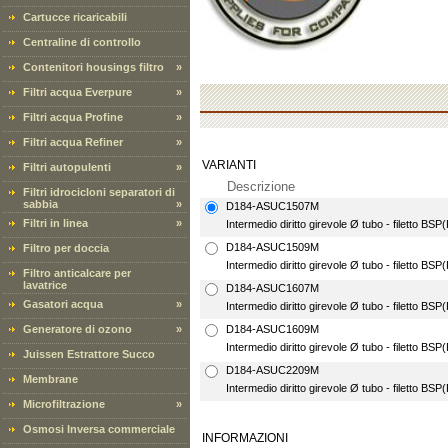
Cartucce ricaricabili
Centraline di controllo
Contenitori housings filtro
»
Filtri acqua Everpure
»
Filtri acqua Profine
»
Filtri acqua Refiner
»
VARIANTI
Filtri autopulenti
»
Descrizione
Filtri idrocicloni separatori di
sabbia
»
D184-ASUC1507M
Filtri in linea
»
Intermedio diritto girevole Ø tubo - filetto BS
D184-ASUC1509M
Filtro per doccia
Intermedio diritto girevole Ø tubo - filetto BS
Filtro anticalcare per
lavatrice
D184-ASUC1607M
Gasatori acqua
»
Intermedio diritto girevole Ø tubo - filetto BS
Generatore di ozono
»
D184-ASUC1609M
Intermedio diritto girevole Ø tubo - filetto BS
Juissen Estrattore Succo
D184-ASUC2209M
Membrane
Intermedio diritto girevole Ø tubo - filetto BS
Microfiltrazione
»
Osmosi Inversa commerciale
INFORMAZIONI