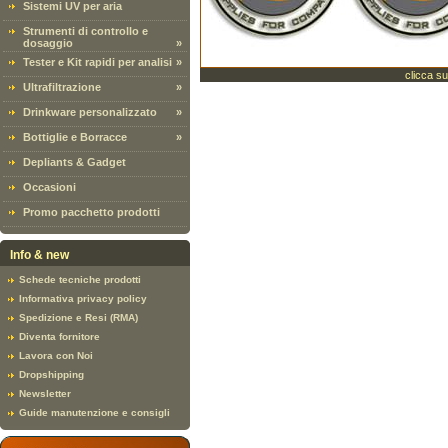
Sistemi UV per aria
Strumenti di controllo e
dosaggio
»
Tester e Kit rapidi per analisi
»
clicca su
Ultrafiltrazione
»
Drinkware personalizzato
»
Bottiglie e Borracce
»
Depliants & Gadget
Occasioni
Promo pacchetto prodotti
Info & new
Schede tecniche prodotti
Informativa privacy policy
Spedizione e Resi (RMA)
Diventa fornitore
Lavora con Noi
Dropshipping
Newsletter
Guide manutenzione e consigli