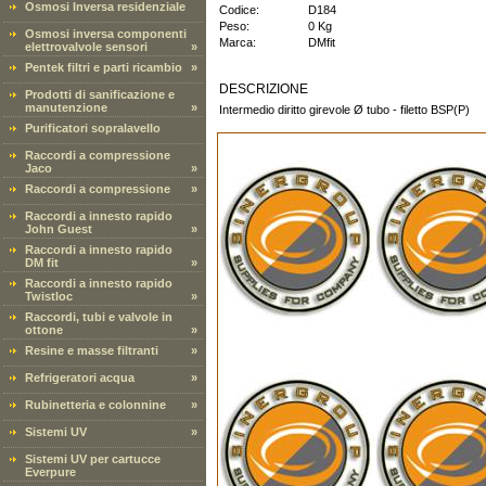
Osmosi Inversa residenziale
Codice:
D184
Peso:
0 Kg
Osmosi inversa componenti
Marca:
DMfit
elettrovalvole sensori
»
Pentek filtri e parti ricambio
»
DESCRIZIONE
Prodotti di sanificazione e
manutenzione
»
Intermedio diritto girevole Ø tubo - filetto BSP(P)
Purificatori sopralavello
Raccordi a compressione
Jaco
»
Raccordi a compressione
»
Raccordi a innesto rapido
John Guest
»
Raccordi a innesto rapido
DM fit
»
Raccordi a innesto rapido
Twistloc
»
Raccordi, tubi e valvole in
ottone
»
Resine e masse filtranti
»
Refrigeratori acqua
»
Rubinetteria e colonnine
»
Sistemi UV
»
Sistemi UV per cartucce
Everpure