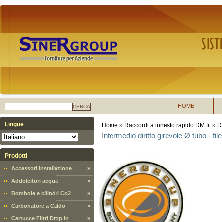
HOME
CERCA
Lingue
Home
»
Raccordi a innesto rapido DM fit
»
D
Intermedio diritto girevole Ø tubo - fi
Prodotti
Accessori installazione
»
Addolcitori acqua
»
Bombole e cilindri Co2
»
Carbonatore a Caldo
»
Cartucce Filtri Drop In
»