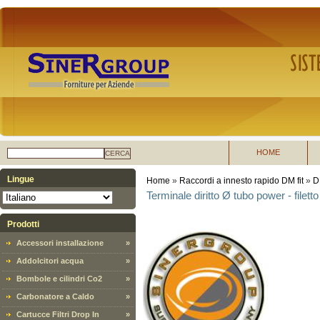
HOME
CERCA
Lingue
Home
»
Raccordi a innesto rapido DM fit
»
D
Terminale diritto Ø tubo power - filett
Prodotti
Accessori installazione
»
Addolcitori acqua
»
Bombole e cilindri Co2
»
Carbonatore a Caldo
»
Cartucce Filtri Drop In
»