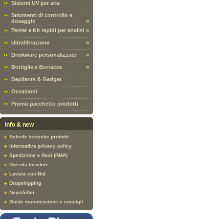
Sistemi UV per aria
Strumenti di controllo e
dosaggio
»
Tester e Kit rapidi per analisi
»
Ultrafiltrazione
»
Drinkware personalizzato
»
Bottiglie e Borracce
»
Depliants & Gadget
Occasioni
Promo pacchetto prodotti
Info & new
Schede tecniche prodotti
Informativa privacy policy
Spedizione e Resi (RMA)
Diventa fornitore
Lavora con Noi
Dropshipping
Newsletter
Guide manutenzione e consigli