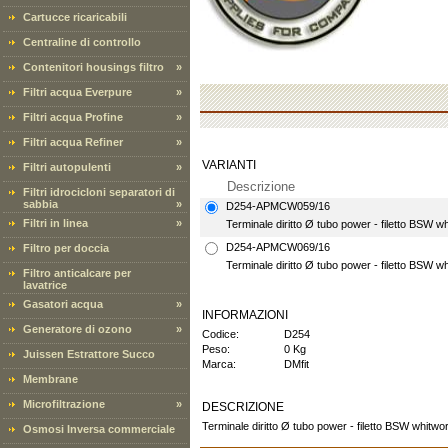
Cartucce ricaricabili
Centraline di controllo
Contenitori housings filtro
»
Filtri acqua Everpure
»
Filtri acqua Profine
»
Filtri acqua Refiner
»
VARIANTI
Filtri autopulenti
»
Descrizione
Filtri idrocicloni separatori di
sabbia
»
D254-APMCW059/16
Filtri in linea
»
Terminale diritto Ø tubo power - filetto BSW w
D254-APMCW069/16
Filtro per doccia
Terminale diritto Ø tubo power - filetto BSW w
Filtro anticalcare per
lavatrice
Gasatori acqua
»
INFORMAZIONI
Generatore di ozono
»
Codice:
D254
Peso:
0 Kg
Juissen Estrattore Succo
Marca:
DMfit
Membrane
Microfiltrazione
»
DESCRIZIONE
Terminale diritto Ø tubo power - filetto BSW whitwort
Osmosi Inversa commerciale