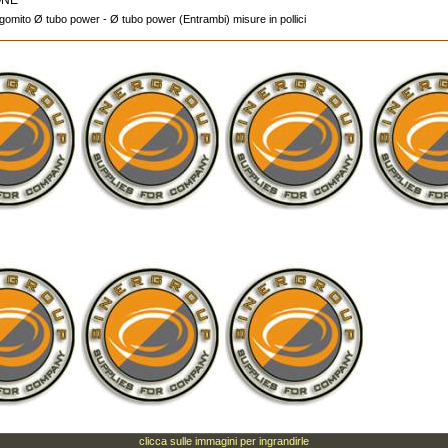
ONE
gomito Ø tubo power - Ø tubo power (Entrambi) misure in pollici
clicca sulle immagini per ingrandirle