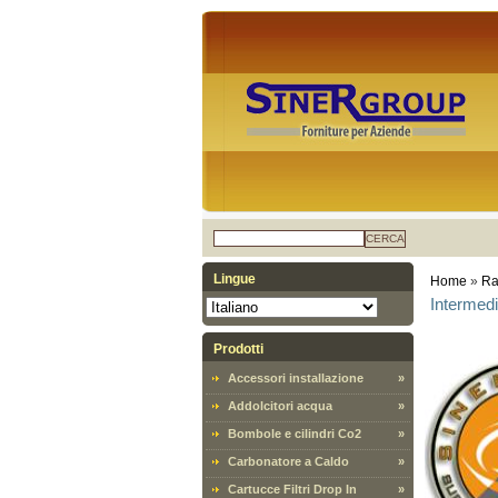
CERCA
Lingue
Home
»
Ra
Intermedi
Prodotti
Accessori installazione
»
Addolcitori acqua
»
Bombole e cilindri Co2
»
Carbonatore a Caldo
»
Cartucce Filtri Drop In
»