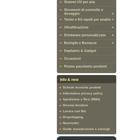
Sistemi UV per aria
Strumenti di controllo e
dosaggio
»
Tester e Kit rapidi per analisi
»
Ultrafiltrazione
»
Drinkware personalizzato
»
Bottiglie e Borracce
»
Depliants & Gadget
Occasioni
Promo pacchetto prodotti
Info & new
Schede tecniche prodotti
Informativa privacy policy
Spedizione e Resi (RMA)
Diventa fornitore
Lavora con Noi
Dropshipping
Newsletter
Guide manutenzione e consigli