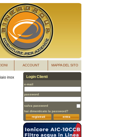
IONI
ACCOUNT
MAPPA DEL SITO
Login Clienti
iaio inox
e-mail
password
salva password
hai dimenticato la password?
registrati
entra