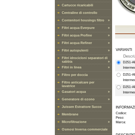
Cartucce ricaricabili
Centraline di controllo
Contenitori housings filtro
»
Filtri acqua Everpure
»
Filtri acqua Profine
»
Filtri acqua Refiner
»
VARIANTI
Filtri autopulenti
»
Descri
Filtri idrocicloni separatori di
sabbia
»
D251-A
Filtri in linea
»
Intermed
D251-A
Filtro per doccia
Intermed
Filtro anticalcare per
lavatrice
D251-A
Gasatori acqua
»
Intermed
Generatore di ozono
»
Juissen Estrattore Succo
INFORMAZ
Codice:
Membrane
Peso:
Microfiltrazione
»
Marca:
Osmosi Inversa commerciale