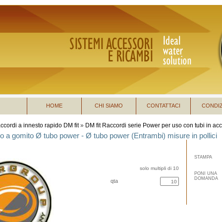
HOME
CHI SIAMO
CONTATTACI
CONDIZ
ccordi a innesto rapido DM fit
»
DM fit Raccordi serie Power per uso con tubi in acc
o a gomito Ø tubo power - Ø tubo power (Entrambi) misure in pollici
STAMPA
solo multipli di 10
PONI UNA
DOMANDA
qta
acquista