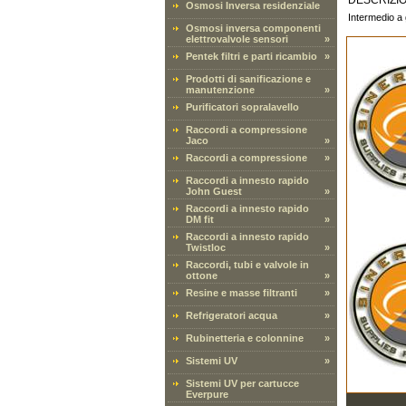
DESCRIZI
Osmosi Inversa residenziale
Intermedio a 
Osmosi inversa componenti
elettrovalvole sensori
»
Pentek filtri e parti ricambio
»
Prodotti di sanificazione e
manutenzione
»
Purificatori sopralavello
Raccordi a compressione
Jaco
»
Raccordi a compressione
»
Raccordi a innesto rapido
John Guest
»
Raccordi a innesto rapido
DM fit
»
Raccordi a innesto rapido
Twistloc
»
Raccordi, tubi e valvole in
ottone
»
Resine e masse filtranti
»
Refrigeratori acqua
»
Rubinetteria e colonnine
»
Sistemi UV
»
Sistemi UV per cartucce
Everpure