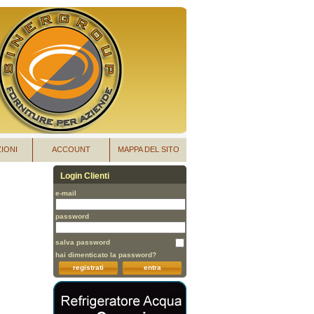
IONI
ACCOUNT
MAPPA DEL SITO
Login Clienti
e-mail
password
salva password
hai dimenticato la password?
registrati
entra