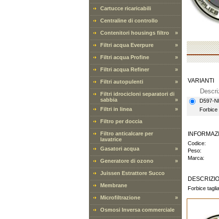
Cartucce ricaricabili
Centraline di controllo
Contenitori housings filtro
»
Filtri acqua Everpure
»
Filtri acqua Profine
»
Filtri acqua Refiner
»
VARIANTI
Filtri autopulenti
»
Descri
Filtri idrocicloni separatori di
sabbia
»
D597-N
Filtri in linea
»
Forbice 
Filtro per doccia
Filtro anticalcare per
INFORMAZ
lavatrice
Codice:
Gasatori acqua
»
Peso:
Marca:
Generatore di ozono
»
Juissen Estrattore Succo
DESCRIZI
Membrane
Forbice tagli
Microfiltrazione
»
Osmosi Inversa commerciale