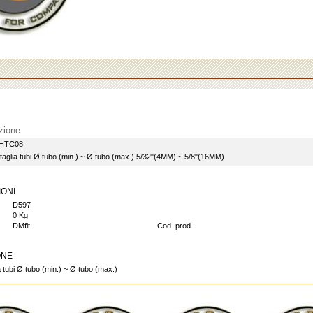
zione
HTC08
taglia tubi Ø tubo (min.) ~ Ø tubo (max.) 5/32"(4MM) ~ 5/8"(16MM)
IONI
D597
0 Kg
DMfit
Cod. prod.:
ONE
a tubi Ø tubo (min.) ~ Ø tubo (max.)