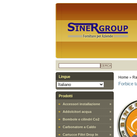
CERCA
Lingue
Home
»
Ra
Forbice t
Prodotti
Accessori installazione
»
Addolcitori acqua
»
Bombole e cilindri Co2
»
Carbonatore a Caldo
»
Cartucce Filtri Drop In
»