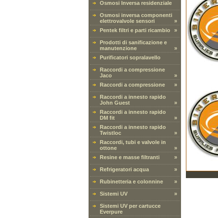
Osmosi Inversa residenziale
Osmosi inversa componenti
elettrovalvole sensori
»
Pentek filtri e parti ricambio
»
Prodotti di sanificazione e
manutenzione
»
Purificatori sopralavello
Raccordi a compressione
Jaco
»
Raccordi a compressione
»
Raccordi a innesto rapido
John Guest
»
Raccordi a innesto rapido
DM fit
»
Raccordi a innesto rapido
Twistloc
»
Raccordi, tubi e valvole in
ottone
»
Resine e masse filtranti
»
Refrigeratori acqua
»
Rubinetteria e colonnine
»
Sistemi UV
»
Sistemi UV per cartucce
Everpure