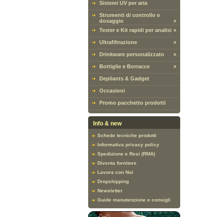
Sistemi UV per aria
Strumenti di controllo e
dosaggio
»
Tester e Kit rapidi per analisi
»
Ultrafiltrazione
»
Drinkware personalizzato
»
Bottiglie e Borracce
»
Depliants & Gadget
Occasioni
Promo pacchetto prodotti
Info & new
Schede tecniche prodotti
Informativa privacy policy
Spedizione e Resi (RMA)
Diventa fornitore
Lavora con Noi
Dropshipping
Newsletter
Guide manutenzione e consigli