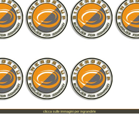
clicca sulle immagini per ingrandirle