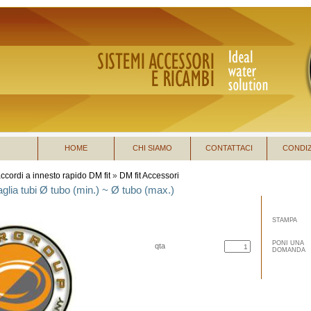
HOME
CHI SIAMO
CONTATTACI
CONDIZ
ccordi a innesto rapido DM fit
»
DM fit Accessori
aglia tubi Ø tubo (min.) ~ Ø tubo (max.)
STAMPA
PONI UNA
qta
DOMANDA
acquista