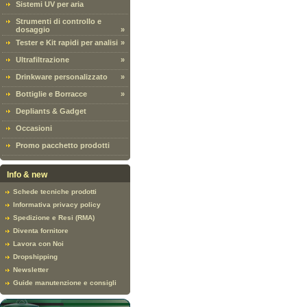
Sistemi UV per aria
Strumenti di controllo e
dosaggio
»
Tester e Kit rapidi per analisi
»
Ultrafiltrazione
»
Drinkware personalizzato
»
Bottiglie e Borracce
»
Depliants & Gadget
Occasioni
Promo pacchetto prodotti
Info & new
Schede tecniche prodotti
Informativa privacy policy
Spedizione e Resi (RMA)
Diventa fornitore
Lavora con Noi
Dropshipping
Newsletter
Guide manutenzione e consigli