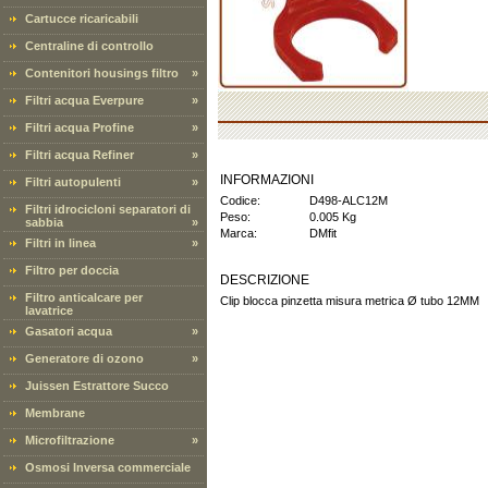
Cartucce ricaricabili
Centraline di controllo
Contenitori housings filtro
»
Filtri acqua Everpure
»
Filtri acqua Profine
»
Filtri acqua Refiner
»
INFORMAZIONI
Filtri autopulenti
»
Codice:
D498-ALC12M
Filtri idrocicloni separatori di
Peso:
0.005 Kg
sabbia
»
Marca:
DMfit
Filtri in linea
»
Filtro per doccia
DESCRIZIONE
Filtro anticalcare per
Clip blocca pinzetta misura metrica Ø tubo 12MM
lavatrice
Gasatori acqua
»
Generatore di ozono
»
Juissen Estrattore Succo
Membrane
Microfiltrazione
»
Osmosi Inversa commerciale