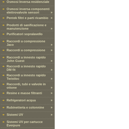
Osmosi Inversa residenziale
Osmosi inversa componenti
elettrovalvole sensori
»
Pentek filtri e parti ricambio
»
Prodotti di sanificazione e
manutenzione
»
Purificatori sopralavello
Raccordi a compressione
Jaco
»
Raccordi a compressione
»
Raccordi a innesto rapido
John Guest
»
Raccordi a innesto rapido
DM fit
»
Raccordi a innesto rapido
Twistloc
»
Raccordi, tubi e valvole in
ottone
»
Resine e masse filtranti
»
Refrigeratori acqua
»
Rubinetteria e colonnine
»
Sistemi UV
»
Sistemi UV per cartucce
Everpure