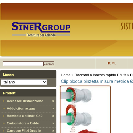
HOME
CERCA
Lingue
Home
»
Raccordi a innesto rapido DM fit
»
D
Clip blocca pinzetta misura metrica
Prodotti
Accessori installazione
»
Addolcitori acqua
»
Bombole e cilindri Co2
»
Carbonatore a Caldo
»
Cartucce Filtri Drop In
»