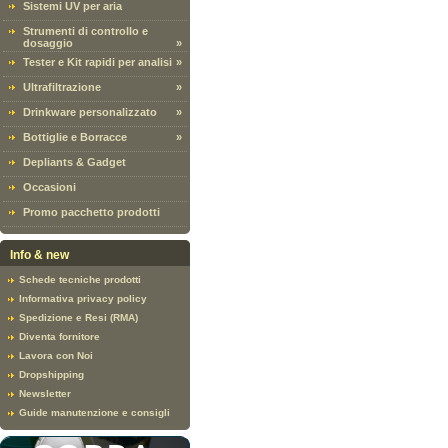
Sistemi UV per aria
Strumenti di controllo e
dosaggio
»
Tester e Kit rapidi per analisi
»
Ultrafiltrazione
»
Drinkware personalizzato
»
Bottiglie e Borracce
»
Depliants & Gadget
Occasioni
Promo pacchetto prodotti
Info & new
Schede tecniche prodotti
Informativa privacy policy
Spedizione e Resi (RMA)
Diventa fornitore
Lavora con Noi
Dropshipping
Newsletter
Guide manutenzione e consigli