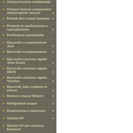
Osmosi Inversa residenziale
Osmosi inversa componenti
elettrovalvole sensori
»
Pentek filtri e parti ricambio
»
Prodotti di sanificazione e
manutenzione
»
Purificatori sopralavello
Raccordi a compressione
Jaco
»
Raccordi a compressione
»
Raccordi a innesto rapido
John Guest
»
Raccordi a innesto rapido
DM fit
»
Raccordi a innesto rapido
Twistloc
»
Raccordi, tubi e valvole in
ottone
»
Resine e masse filtranti
»
Refrigeratori acqua
»
Rubinetteria e colonnine
»
Sistemi UV
»
Sistemi UV per cartucce
Everpure