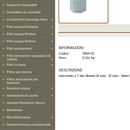
Cartucce ricaricabili
Centraline di controllo
Contenitori housings filtro
»
Filtri acqua Everpure
»
Filtri acqua Profine
»
Filtri acqua Refiner
»
INFORMAZIONI
Filtri autopulenti
»
Codice:
S004-02
Filtri idrocicloni separatori di
Peso:
0.011 Kg
sabbia
»
Filtri in linea
»
DESCRIZIONE
Filtro per doccia
Intermedio a T lato filettato Ø tubo - Ø tubo - filetto
Filtro anticalcare per
lavatrice
Gasatori acqua
»
Generatore di ozono
»
Juissen Estrattore Succo
Membrane
Microfiltrazione
»
Osmosi Inversa commerciale