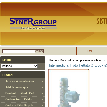
HOME
CERCA
Lingue
Home
»
Raccordi a compressione
»
Raccord
Intermedio a T lato filettato Ø tubo - Ø
Prodotti
Accessori installazione
»
Addolcitori acqua
»
Bombole e cilindri Co2
»
Carbonatore a Caldo
»
Cartucce Filtri Drop In
»