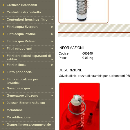
Cartucce ricaricabili
Centraline di controllo
Contenitori housings filtro
»
Filtri acqua Everpure
»
Filtri acqua Profine
»
Filtri acqua Refiner
»
INFORMAZIONI
Filtri autopulenti
»
Codice:
060149
Filtri idrocicloni separatori di
Peso:
0.01 Kg
sabbia
»
Filtri in linea
»
DESCRIZIONE
Filtro per doccia
Valvola di sicurezza di ricambio per carbonatori 0
Filtro anticalcare per
lavatrice
Gasatori acqua
»
Generatore di ozono
»
Juissen Estrattore Succo
Membrane
Microfiltrazione
»
Osmosi Inversa commerciale