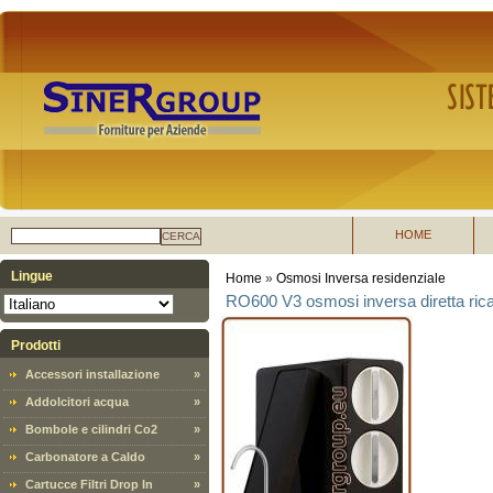
HOME
CERCA
Lingue
Home
»
Osmosi Inversa residenziale
RO600 V3 osmosi inversa diretta rica
Prodotti
Accessori installazione
»
Addolcitori acqua
»
Bombole e cilindri Co2
»
Carbonatore a Caldo
»
Cartucce Filtri Drop In
»