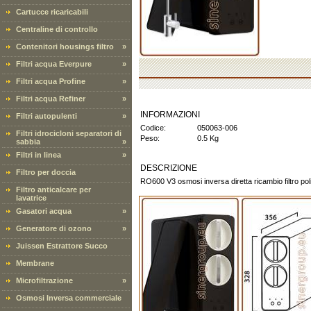
Cartucce ricaricabili
Centraline di controllo
Contenitori housings filtro
»
Filtri acqua Everpure
»
Filtri acqua Profine
»
Filtri acqua Refiner
»
INFORMAZIONI
Filtri autopulenti
»
Codice:
050063-006
Filtri idrocicloni separatori di
Peso:
0.5 Kg
sabbia
»
Filtri in linea
»
DESCRIZIONE
Filtro per doccia
RO600 V3 osmosi inversa diretta ricambio filtro po
Filtro anticalcare per
lavatrice
Gasatori acqua
»
Generatore di ozono
»
Juissen Estrattore Succo
Membrane
Microfiltrazione
»
Osmosi Inversa commerciale