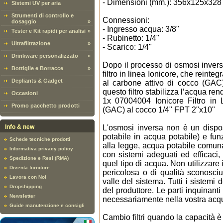
- Dimensioni (mm.): 356x125x328
Sistemi UV per aria
Strumenti di controllo e
Connessioni:
dosaggio
»
- Ingresso acqua: 3/8"
Tester e Kit rapidi per analisi
»
- Rubinetto: 1/4"
Ultrafiltrazione
»
- Scarico: 1/4"
Drinkware personalizzato
»
Dopo il processo di osmosi inversa
Bottiglie e Borracce
»
filtro in linea Ionicore, che reint
Depliants & Gadget
al carbone attivo di cocco (GAC
questo filtro stabilizza l’acqua re
Occasioni
1x 07004004 Ionicore Filtro in 
Promo pacchetto prodotti
(GAC) al cocco 1/4" FPT 2"x10"
Info & new
L'osmosi inversa non è un dispo
potabile in acqua potabile) e fu
Schede tecniche prodotti
alla legge, acqua potabile comun
Informativa privacy policy
con sistemi adeguati ed efficaci,
Spedizione e Resi (RMA)
quel tipo di acqua. Non utilizzare
Diventa fornitore
pericolosa o di qualità sconosc
Lavora con Noi
valle del sistema. Tutti i sistemi
Dropshipping
del produttore. Le parti inquinant
Newsletter
necessariamente nella vostra acq
Guide manutenzione e consigli
Cambio filtri quando la capacità è 