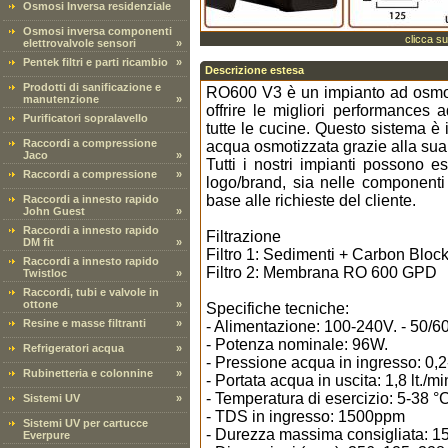
Osmosi Inversa residenziale
Osmosi inversa componenti
clicca su
elettrovalvole sensori
»
Pentek filtri e parti ricambio
»
Descrizione estesa
Prodotti di sanificazione e
RO600 V3 è un impianto ad osmos
manutenzione
»
offrire le migliori performances a
Purificatori sopralavello
tutte le cucine. Questo sistema è i
Raccordi a compressione
acqua osmotizzata grazie alla s
Jaco
»
Tutti i nostri impianti possono e
Raccordi a compressione
»
logo/brand, sia nelle componenti c
base alle richieste del cliente.
Raccordi a innesto rapido
John Guest
»
Raccordi a innesto rapido
Filtrazione
DM fit
»
Filtro 1: Sedimenti + Carbon Bloc
Raccordi a innesto rapido
Filtro 2: Membrana RO 600 GPD
Twistloc
»
Raccordi, tubi e valvole in
ottone
»
Specifiche tecniche:
Resine e masse filtranti
»
- Alimentazione: 100-240V. - 50/
- Potenza nominale: 96W.
Refrigeratori acqua
»
- Pressione acqua in ingresso: 0,2
Rubinetteria e colonnine
»
- Portata acqua in uscita: 1,8 lt./mi
- Temperatura di esercizio: 5-38 °
Sistemi UV
»
- TDS in ingresso: 1500ppm
Sistemi UV per cartucce
- Durezza massima consigliata: 15
Everpure