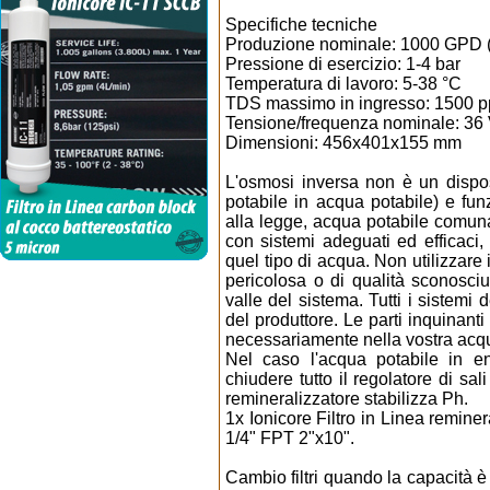
Specifiche tecniche
Produzione nominale: 1000 GPD (
Pressione di esercizio: 1-4 bar
Temperatura di lavoro: 5-38 °C
TDS massimo in ingresso: 1500 
Tensione/frequenza nominale: 36
Dimensioni: 456x401x155 mm
L'osmosi inversa non è un dispo
potabile in acqua potabile) e fu
alla legge, acqua potabile comun
con sistemi adeguati ed efficaci,
quel tipo di acqua. Non utilizzare
pericolosa o di qualità sconosc
valle del sistema. Tutti i sistemi
del produttore. Le parti inquinant
necessariamente nella vostra acq
Nel caso l'acqua potabile in ent
chiudere tutto il regolatore di sa
remineralizzatore stabilizza Ph.
1x Ionicore Filtro in Linea remine
1/4" FPT 2"x10".
Cambio filtri quando la capacità è 