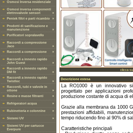
Osmosi Inversa residenziale
Osmosi inversa componenti
elettrovalvole sensori
»
Pentek filtri e parti ricambio
»
Prodotti di sanificazione e
manutenzione
»
Purificatori sopralavello
Raccordi a compressione
Jaco
»
Raccordi a compressione
»
Raccordi a innesto rapido
John Guest
»
Raccordi a innesto rapido
clicca su
DM fit
»
Raccordi a innesto rapido
Descrizione estesa
Twistloc
»
La RO1000 è un innovativo sis
Raccordi, tubi e valvole in
ottone
»
progettato per applicazioni pr
produzione costante di acqua di el
Resine e masse filtranti
»
Refrigeratori acqua
»
Grazie alla membrana da 1000 GPD
Rubinetteria e colonnine
»
prestazioni affidabili, manutenzi
tempo riducendo fino al 90% di sali,
Sistemi UV
»
Sistemi UV per cartucce
Caratteristiche principali
Everpure