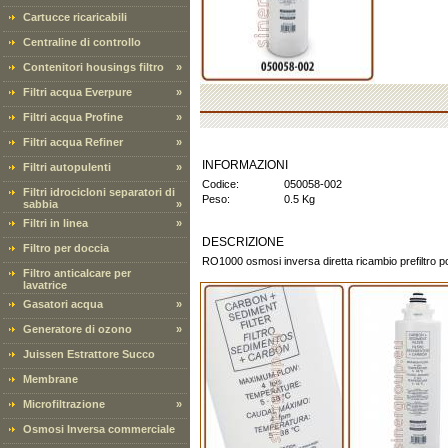
Cartucce ricaricabili
Centraline di controllo
Contenitori housings filtro
»
Filtri acqua Everpure
»
Filtri acqua Profine
»
Filtri acqua Refiner
»
INFORMAZIONI
Filtri autopulenti
»
Codice:
050058-002
Filtri idrocicloni separatori di
Peso:
0.5 Kg
sabbia
»
Filtri in linea
»
DESCRIZIONE
Filtro per doccia
RO1000 osmosi inversa diretta ricambio prefiltro 
Filtro anticalcare per
lavatrice
Gasatori acqua
»
Generatore di ozono
»
Juissen Estrattore Succo
Membrane
Microfiltrazione
»
Osmosi Inversa commerciale