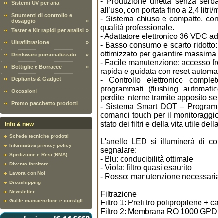
- Produzione diretta senza serb
Sistemi UV per aria
all’uso, con portata fino a 2,4 litri/
Strumenti di controllo e
- Sistema chiuso e compatto, co
dosaggio
»
qualità professionale.
Tester e Kit rapidi per analisi
»
- Adattatore elettronico 36 VDC ad 
Ultrafiltrazione
»
- Basso consumo e scarto ridotto:
ottimizzato per garantire massima 
Drinkware personalizzato
»
- Facile manutenzione: accesso fron
Bottiglie e Borracce
»
rapida e guidata con reset automat
Depliants & Gadget
- Controllo elettronico complet
programmati (flushing automati
Occasioni
perdite interne tramite apposito s
Promo pacchetto prodotti
- Sistema Smart DOT – Programma
comandi touch per il monitoraggio 
stato dei filtri e della vita utile d
Info & new
Schede tecniche prodotti
L'anello LED si illuminerà di c
Informativa privacy policy
segnalare:
Spedizione e Resi (RMA)
- Blu: conducibilità ottimale
Diventa fornitore
- Viola: filtro quasi esaurito
Lavora con Noi
- Rosso: manutenzione necessari
Dropshipping
Newsletter
Filtrazione
Guide manutenzione e consigli
Filtro 1: Prefiltro polipropilene +
Filtro 2: Membrana RO 1000 GPD 