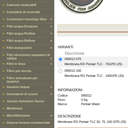
Cartucce ricaricabili
Centraline di controllo
Contenitori housings filtro
»
Filtri acqua Everpure
»
Filtri acqua Profine
»
Filtri acqua Refiner
»
VARIANTI
Filtri autopulenti
»
Descrizione
Filtri idrocicloni separatori di
sabbia
»
090012-075
Filtri in linea
»
Membrana RO Pentair TLC - 75GPD (25)
090012-100
Filtro per doccia
Membrana RO Pentair TLC - 100GPD (25)
Filtro anticalcare per
lavatrice
Gasatori acqua
»
INFORMAZIONI
Generatore di ozono
»
Codice:
090012
Peso:
0 Kg
Juissen Estrattore Succo
Marca:
Pentair Water
Membrane
Microfiltrazione
»
DESCRIZIONE
Membrane RO Pentair TLC 50, 75, 100 GPD (25)
Osmosi Inversa commerciale