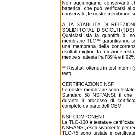
Non aggiungiamo conservanti chi
batterica, che può verificarsi a
conservate, le nostre membrane si 
ALTA STABILITÀ DI REIEZI
SOLIDI TOTALI DISCIOLTI (TDS)
Qualsiasi sia la quantità di soli
membrane TLC™ garantiranno semp
una membrana della concorrenz
risultati migliori: la reiezione re
mentre si attesta fra l’89% e il 9
** Risultati ottenuti in test interni 
test)
CERTIFICAZIONE NSF
Le nostre membrane sono testate 
Standard 58 NSF/ANSI, il che 
durante il processo di certifi
completo da parte dell’OEM.
NSF COMPONENT
La TLC-100 è testata e certificat
NSF/ANSI, esclusivamente per req
TLC-75 sono testate e certific