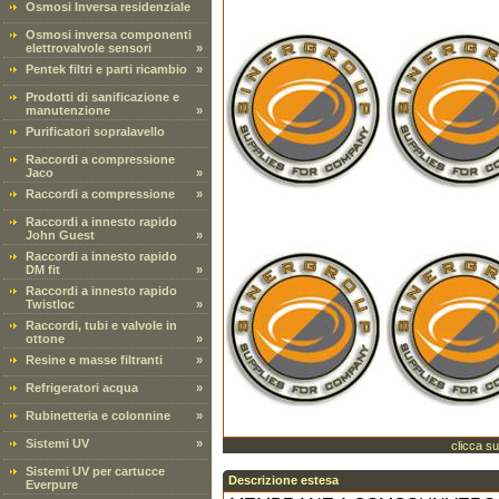
Osmosi Inversa residenziale
Osmosi inversa componenti
elettrovalvole sensori
»
Pentek filtri e parti ricambio
»
Prodotti di sanificazione e
manutenzione
»
Purificatori sopralavello
Raccordi a compressione
Jaco
»
Raccordi a compressione
»
Raccordi a innesto rapido
John Guest
»
Raccordi a innesto rapido
DM fit
»
Raccordi a innesto rapido
Twistloc
»
Raccordi, tubi e valvole in
ottone
»
Resine e masse filtranti
»
Refrigeratori acqua
»
Rubinetteria e colonnine
»
Sistemi UV
»
clicca su
Sistemi UV per cartucce
Descrizione estesa
Everpure