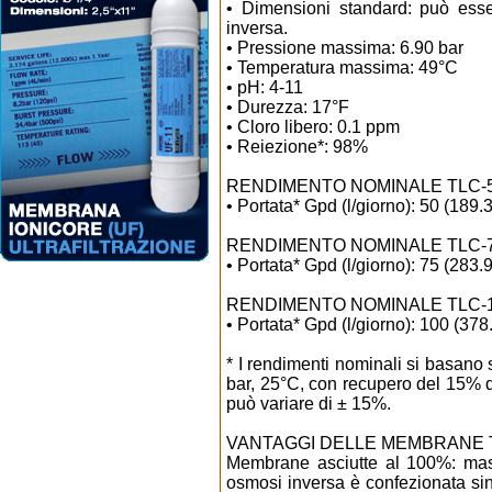
• Dimensioni standard: può esse
inversa.
• Pressione massima: 6.90 bar
• Temperatura massima: 49°C
• pH: 4-11
• Durezza: 17°F
• Cloro libero: 0.1 ppm
• Reiezione*: 98%
RENDIMENTO NOMINALE TLC-
• Portata* Gpd (l/giorno): 50 (189.3
RENDIMENTO NOMINALE TLC-
• Portata* Gpd (l/giorno): 75 (283.9
RENDIMENTO NOMINALE TLC-
• Portata* Gpd (l/giorno): 100 (378
* I rendimenti nominali si basano 
bar, 25°C, con recupero del 15% do
può variare di ± 15%.
VANTAGGI DELLE MEMBRANE
Membrane asciutte al 100%: ma
osmosi inversa è confezionata sing