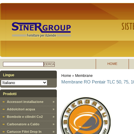
HOME
CERCA
Lingue
Home
»
Membrane
Membrane RO Pentair TLC 50, 75, 1
Prodotti
Accessori installazione
»
Addolcitori acqua
»
Bombole e cilindri Co2
»
Carbonatore a Caldo
»
Cartucce Filtri Drop In
»