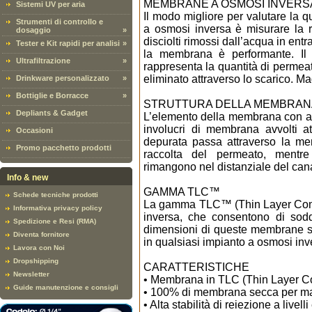
MEMBRANE A OSMOSI INVERS
Sistemi UV per aria
Il modo migliore per valutare la q
Strumenti di controllo e
a osmosi inversa è misurare la re
dosaggio
»
disciolti rimossi dall’acqua in entr
Tester e Kit rapidi per analisi
»
la membrana è performante. Il
Ultrafiltrazione
»
rappresenta la quantità di permeat
eliminato attraverso lo scarico. Ma
Drinkware personalizzato
»
Bottiglie e Borracce
»
STRUTTURA DELLA MEMBRANA
Depliants & Gadget
L’elemento della membrana con avv
involucri di membrana avvolti a
Occasioni
depurata passa attraverso la me
Promo pacchetto prodotti
raccolta del permeato, mentre
rimangono nel distanziale del can
Info & new
GAMMA TLC™
Schede tecniche prodotti
La gamma TLC™ (Thin Layer Comp
Informativa privacy policy
inversa, che consentono di sodd
Spedizione e Resi (RMA)
dimensioni di queste membrane s
Diventa fornitore
in qualsiasi impianto a osmosi inv
Lavora con Noi
Dropshipping
CARATTERISTICHE
Newsletter
• Membrana in TLC (Thin Layer C
Guide manutenzione e consigli
• 100% di membrana secca per mas
• Alta stabilità di reiezione a livell