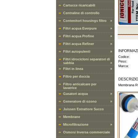
Cartucce ricaricabili
Centraline di controllo
Contenitori housings filtro
»
Filtri acqua Everpure
»
Filtri acqua Profine
»
Filtri acqua Refiner
»
INFORMAZ
Filtri autopulenti
»
Codice:
Filtri idrocicloni separatori di
Peso:
sabbia
»
Marca:
Filtri in linea
»
Filtro per doccia
DESCRIZI
Filtro anticalcare per
Membrana RO
lavatrice
Gasatori acqua
»
Generatore di ozono
»
Juissen Estrattore Succo
Membrane
Microfiltrazione
»
Osmosi Inversa commerciale