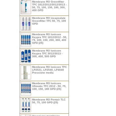
Membrane RO Greenfilter
TFC 1812/2012/3012/3013 -
50, 75, 100, 150, 180, 300,
400 GPD
Membrane RO incapsulate
Greenfilter TFC 50, 75, 100
GPD
Membrane RO Ionicore
Keypra TFC 1812/2012 - 50,
75, 100, 150, 200, 300, 400
GPD (25)
Membrane RO Ionicore
Keypra TFC 3012/3013 -
300, 400, 500 GPD
Membrane RO Ionicore TFC
LP2521, LP2540, LP4040
Pressione media
Membrane RO Ionicore
USmotic TFC 2012 - 50, 75,
100, 150, 180 GPD (25)
Membrane RO Pentair TLC
50, 75, 100 GPD (25)
Vessel per membrane