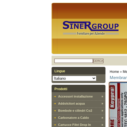
CERCA
Lingue
Home
»
Me
Membrana
Prodotti
Accessori installazione
»
Addolcitori acqua
»
Bombole e cilindri Co2
»
Carbonatore a Caldo
»
Cartucce Filtri Drop In
»