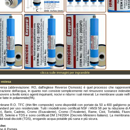
clicca sulle immagini per ingrandirle
 estesa
versa (abbreviazione: RO, dall'inglese Reverse Osmosis) è quel processo che rappresenta
iltrazione dell'acqua, in quanto non consiste semplicemente nel rimuovere sostanze indesid
uovere a livello ionico agenti inquinanti, nocivi e ridurre i sali minerali. Le membrane usate nel
 fatte in poliammide(PA).
ane R.O. TFC (thin film composite) sono disponibili con portate da 50 a 400 gal/giorno per 
ndard per uso residenziale. Tutti i modelli sono certificati NSF / ANSI 58 per la riduzione di 
e), Bario, Cadmio, Cromo (Esavalente), Cromo (Trivalente), Rame, Cisti, Torbidità, Fluor
8, Selenio e TDS e sono certificati DM 174/2004 (Decreto Ministero Italiano). La membrana
idi totali disciolti (TDS), erogando acqua potabile più sana e più sicura.
iche:
one & Portata