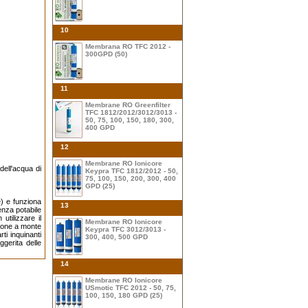
10
Membrana RO TFC 2012 -
300GPD (50)
11
Membrane RO Greenfilter
TFC 1812/2012/3012/3013 -
50, 75, 100, 150, 180, 300,
400 GPD
12
Membrane RO Ionicore
dell'acqua di
Keypra TFC 1812/2012 - 50,
75, 100, 150, 200, 300, 400
GPD (25)
e) e funziona
13
enza potabile
utilizzare il
Membrane RO Ionicore
zione a monte
Keypra TFC 3012/3013 -
ti inquinanti
300, 400, 500 GPD
gerita delle
14
Membrane RO Ionicore
USmotic TFC 2012 - 50, 75,
100, 150, 180 GPD (25)