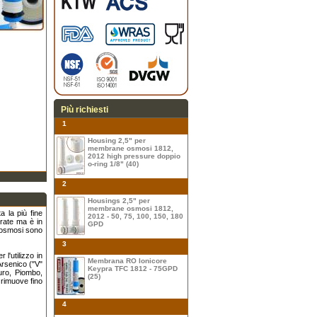
Più richiesti
1
Housing 2,5" per
membrane osmosi 1812,
2012 high pressure doppio
o-ring 1/8" (40)
2
Housings 2,5" per
membrane osmosi 1812,
 la più fine
2012 - 50, 75, 100, 150, 180
erate ma è in
GPD
l'osmosi sono
3
l'utilizzo in
Membrana RO Ionicore
Arsenico ("V"
Keypra TFC 1812 - 75GPD
uro, Piombo,
(25)
 rimuove fino
4