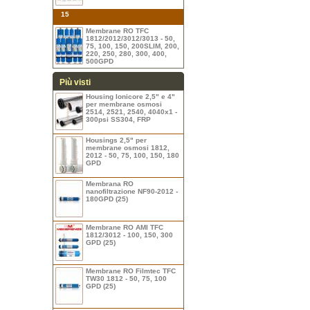
15
Membrane RO TFC
1812/2012/3012/3013 - 50,
75, 100, 150, 200SLIM, 200,
220, 250, 280, 300, 400,
500GPD
Più visti
Housing Ionicore 2,5" e 4"
per membrane osmosi
2514, 2521, 2540, 4040x1 -
300psi SS304, FRP
Housings 2,5" per
membrane osmosi 1812,
2012 - 50, 75, 100, 150, 180
GPD
Membrana RO
nanofiltrazione NF90-2012 -
180GPD (25)
Membrane RO AMI TFC
1812/3012 - 100, 150, 300
GPD (25)
Membrane RO Filmtec TFC
TW30 1812 - 50, 75, 100
GPD (25)