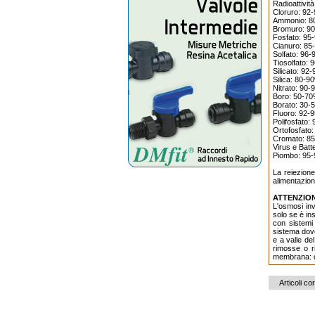
Radioattivit
Cloruro: 92
Ammonio: 8
Bromuro: 9
Fosfato: 95
Cianuro: 8
Solfato: 96
Tiosolfato:
Silicato: 92
Silica: 80-9
Nitrato: 90
Boro: 50-7
Borato: 30-
Fluoro: 92-
Polifosfato:
Ortofosfato
Cromato: 8
Virus e Batt
Piombo: 95
La reiezione
alimentazion
ATTENZIO
L'osmosi inv
solo se è in
con sistemi 
sistema dove
e a valle de
rimosse o r
membrana: qu
Articoli cor