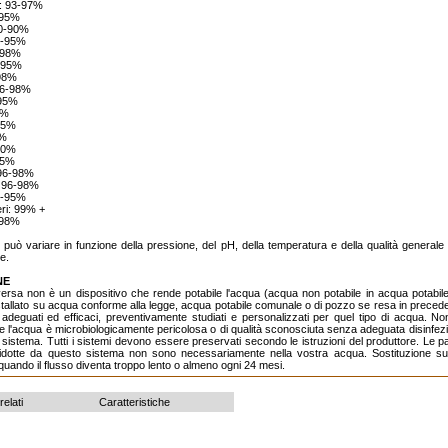
à: 93-97%
-95%
0-90%
0-95%
-98%
5-95%
-98%
 96-98%
-95%
0%
-95%
0%
50%
95%
 96-98%
: 96-98%
5-95%
eri: 99% +
-98%
 può variare in funzione della pressione, del pH, della temperatura e della qualità generale 
e.
NE
ersa non è un dispositivo che rende potabile l'acqua (acqua non potabile in acqua potabil
stallato su acqua conforme alla legge, acqua potabile comunale o di pozzo se resa in preced
adeguati ed efficaci, preventivamente studiati e personalizzati per quel tipo di acqua. Non 
 l'acqua è microbiologicamente pericolosa o di qualità sconosciuta senza adeguata disinfe
l sistema. Tutti i sistemi devono essere preservati secondo le istruzioni del produttore. Le par
idotte da questo sistema non sono necessariamente nella vostra acqua. Sostituzione sug
ando il flusso diventa troppo lento o almeno ogni 24 mesi.
relati
Caratteristiche