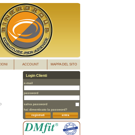
IONI
ACCOUNT
MAPPA DEL SITO
Login Clienti
e-mail
password
salva password
O
hai dimenticato la password?
registrati
entra