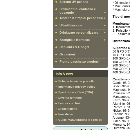
Sistemi UV per aria
* Dimension
* Max. durez
Strumenti di controllo e
* Max. cloro
dosaggio
»
Tipo di me
Tester e Kit rapidi per analisi
»
Membrana c
Ultrafiltrazione
»
1. Il poliam
2. Polisulfo
Drinkware personalizzato
»
3. Tessuto n
Bottiglie e Borracce
»
Distanziato
Depliants & Gadget
Superfice a
50 GPD 0.37 
Occasioni
75 GPD 0.40 
100 GPD 0.40
Promo pacchetto prodotti
150 GPD 0.58
200 GPD 0.77
300 GPD 0,85
400 GPD 0,8
Info & new
Caratterist
Schede tecniche prodotti
Calcio: 93-
Sodio: 92-
Informativa privacy policy
Magnesio: 
Spedizione e Resi (RMA)
Potassio: 9
Manganese:
Diventa fornitore
Ferro: 96-
Lavora con Noi
Alluminio: 
Rame: 96-
Dropshipping
Nickel: 96-
Cadmio: 93
Newsletter
Argento: 9
Guide manutenzione e consigli
Zinco: 96-
Mercurio: 9
Durezza Ca