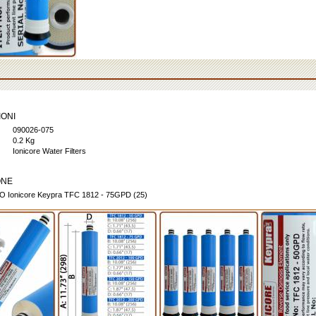
IONI
090026-075
0.2 Kg
Ionicore Water Filters
ONE
 Ionicore Keypra TFC 1812 - 75GPD (25)