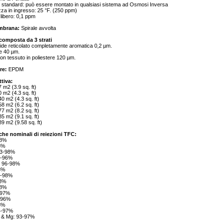
i standard: può essere montato in qualsiasi sistema ad Osmosi Inversa
za in ingresso: 25 °F. (250 ppm)
 libero: 0,1 ppm
mbrana:
Spirale avvolta
omposta da 3 strati
mide reticolato completamente aromatica 0,2 µm.
ne 40 µm.
on tessuto in poliestere 120 µm.
re:
EPDM
ttiva:
m2 (3.9 sq. ft)
m2 (4.3 sq. ft)
 m2 (4.3 sq. ft)
 m2 (6.2 sq. ft)
 m2 (8.2 sq. ft)
 m2 (9.1 sq. ft)
9 m2 (9.58 sq. ft)
iche nominali di reiezioni TFC:
98%
98%
93-98%
2-96%
 96-98%
98%
96-98%
98%
98%
-97%
3-96%
98%
4-97%
 & Mg: 93-97%