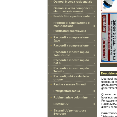
Osmosi Inversa residenziale
Osmosi inversa componenti
elettrovalvole sensori
»
Pentek filtri e parti ricambio
»
Prodotti di sanificazione e
manutenzione
»
Purificatori sopralavello
Raccordi a compressione
Jaco
»
Raccordi a compressione
»
Raccordi a innesto rapido
John Guest
»
Raccordi a innesto rapido
DM fit
»
Raccordi a innesto rapido
Twistloc
»
Descrizione
Raccordi, tubi e valvole in
L'osmosi in
ottone
»
tecnica di f
Resine e masse filtranti
»
grado di rim
generalmente
Refrigeratori acqua
»
Queste membr
Rubinetteria e colonnine
»
housings sta
Pentavalent
Radio 226/22
Sistemi UV
»
al 98% di sol
Sistemi UV per cartucce
Caratterist
Everpure
* Alta reiezi