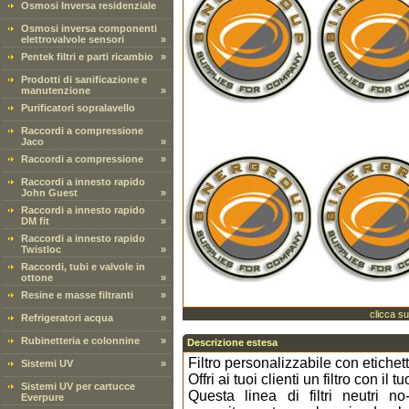
Osmosi Inversa residenziale
Osmosi inversa componenti
elettrovalvole sensori
»
Pentek filtri e parti ricambio
»
Prodotti di sanificazione e
manutenzione
»
Purificatori sopralavello
Raccordi a compressione
Jaco
»
Raccordi a compressione
»
Raccordi a innesto rapido
John Guest
»
Raccordi a innesto rapido
DM fit
»
Raccordi a innesto rapido
Twistloc
»
Raccordi, tubi e valvole in
ottone
»
Resine e masse filtranti
»
clicca su
Refrigeratori acqua
»
Rubinetteria e colonnine
»
Descrizione estesa
Filtro personalizzabile con etichet
Sistemi UV
»
Offri ai tuoi clienti un filtro con il
Sistemi UV per cartucce
Questa linea di filtri neutri no
Everpure