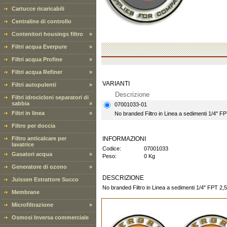
Cartucce ricaricabili
Centraline di controllo
Contenitori housings filtro
»
Filtri acqua Everpure
»
Filtri acqua Profine
»
Filtri acqua Refiner
»
VARIANTI
Filtri autopulenti
»
Descrizione
Filtri idrocicloni separatori di
sabbia
»
07001033-01
Filtri in linea
»
No branded Filtro in Linea a sedimenti 1/4" FP
Filtro per doccia
Filtro anticalcare per
INFORMAZIONI
lavatrice
Codice:
07001033
Gasatori acqua
»
Peso:
0 Kg
Generatore di ozono
»
DESCRIZIONE
Juissen Estrattore Succo
No branded Filtro in Linea a sedimenti 1/4" FPT 2,5
Membrane
Microfiltrazione
»
Osmosi Inversa commerciale