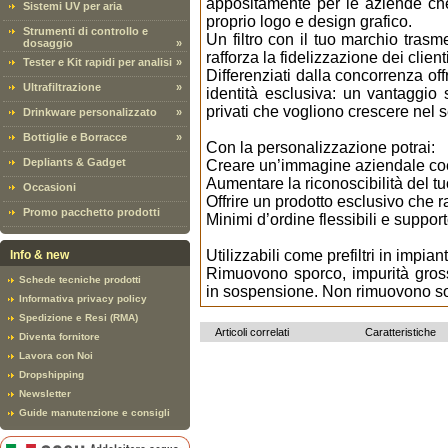
appositamente per le aziende che
Sistemi UV per aria
proprio logo e design grafico.
Strumenti di controllo e
Un filtro con il tuo marchio trasm
dosaggio
»
rafforza la fidelizzazione dei clien
Tester e Kit rapidi per analisi
»
Differenziati dalla concorrenza off
Ultrafiltrazione
»
identità esclusiva: un vantaggio s
privati che vogliono crescere nel s
Drinkware personalizzato
»
Bottiglie e Borracce
»
Con la personalizzazione potrai:
Depliants & Gadget
Creare un’immagine aziendale coe
Aumentare la riconoscibilità del tuo
Occasioni
Offrire un prodotto esclusivo che ra
Promo pacchetto prodotti
Minimi d’ordine flessibili e suppor
Utilizzabili come prefiltri in impi
Info & new
Rimuovono sporco, impurità gross
Schede tecniche prodotti
in sospensione. Non rimuovono so
Informativa privacy policy
Spedizione e Resi (RMA)
Articoli correlati
Caratteristiche
Diventa fornitore
Lavora con Noi
Dropshipping
Newsletter
Guide manutenzione e consigli