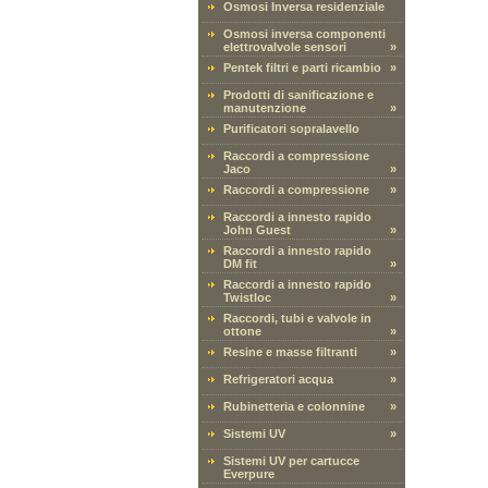
Osmosi Inversa residenziale
Osmosi inversa componenti
elettrovalvole sensori
»
Pentek filtri e parti ricambio
»
Prodotti di sanificazione e
manutenzione
»
Purificatori sopralavello
Raccordi a compressione
Jaco
»
Raccordi a compressione
»
Raccordi a innesto rapido
John Guest
»
Raccordi a innesto rapido
DM fit
»
Raccordi a innesto rapido
Twistloc
»
Raccordi, tubi e valvole in
ottone
»
Resine e masse filtranti
»
Refrigeratori acqua
»
Rubinetteria e colonnine
»
Sistemi UV
»
Sistemi UV per cartucce
Everpure