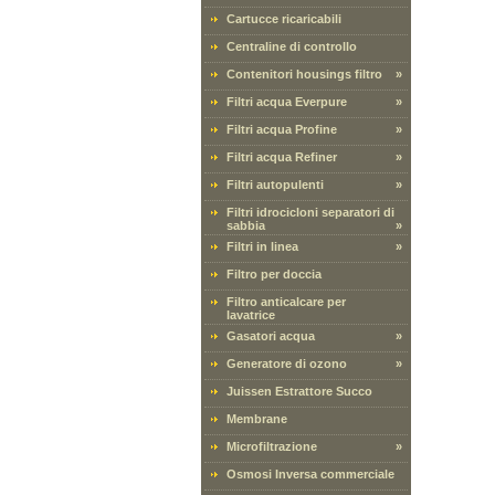
Cartucce ricaricabili
Centraline di controllo
Contenitori housings filtro
»
Filtri acqua Everpure
»
Filtri acqua Profine
»
Filtri acqua Refiner
»
Filtri autopulenti
»
Filtri idrocicloni separatori di
sabbia
»
Filtri in linea
»
Filtro per doccia
Filtro anticalcare per
lavatrice
Gasatori acqua
»
Generatore di ozono
»
Juissen Estrattore Succo
Membrane
Microfiltrazione
»
Osmosi Inversa commerciale