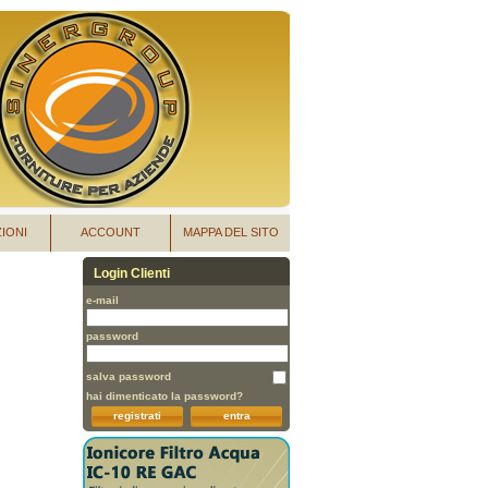
IONI
ACCOUNT
MAPPA DEL SITO
Login Clienti
e-mail
password
salva password
hai dimenticato la password?
registrati
entra