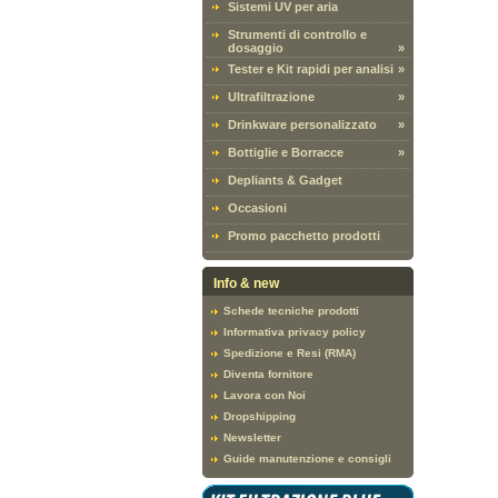
Sistemi UV per aria
Strumenti di controllo e
dosaggio
»
Tester e Kit rapidi per analisi
»
Ultrafiltrazione
»
Drinkware personalizzato
»
Bottiglie e Borracce
»
Depliants & Gadget
Occasioni
Promo pacchetto prodotti
Info & new
Schede tecniche prodotti
Informativa privacy policy
Spedizione e Resi (RMA)
Diventa fornitore
Lavora con Noi
Dropshipping
Newsletter
Guide manutenzione e consigli