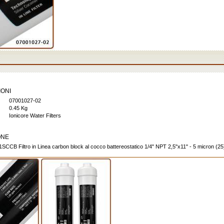
IONI
07001027-02
0.45 Kg
Ionicore Water Filters
ONE
1SCCB Filtro in Linea carbon block al cocco battereostatico 1/4" NPT 2,5"x11" - 5 micron (25