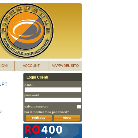
IONI
ACCOUNT
MAPPA DEL SITO
Login Clienti
 NPT
e-mail
password
salva password
O
hai dimenticato la password?
registrati
entra