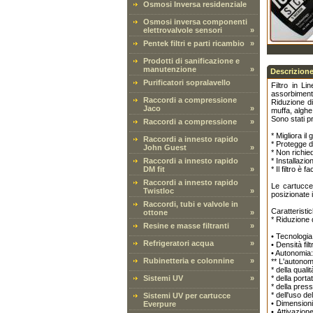
Osmosi Inversa residenziale
Osmosi inversa componenti
elettrovalvole sensori
»
Pentek filtri e parti ricambio
»
Prodotti di sanificazione e
manutenzione
»
Descrizione
Purificatori sopralavello
Filtro in L
assorbimento
Raccordi a compressione
Riduzione di
Jaco
»
muffa, alghe
Sono stati pr
Raccordi a compressione
»
* Migliora il
Raccordi a innesto rapido
* Protegge d
John Guest
»
* Non richied
Raccordi a innesto rapido
* Installazio
DM fit
»
* Il filtro è 
Raccordi a innesto rapido
Le cartucce
Twistloc
»
posizionate i
Raccordi, tubi e valvole in
Caratteristi
ottone
»
* Riduzione 
Resine e masse filtranti
»
• Tecnologia
Refrigeratori acqua
»
• Densità fil
• Autonomia:
Rubinetteria e colonnine
»
** L'autonom
* della quali
Sistemi UV
»
* della porta
* della pres
* dell'uso de
Sistemi UV per cartucce
• Dimensioni
Everpure
• Attivazion