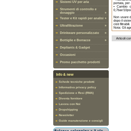
Sistemi UV per aria
portata, per
• Cambio ca
Strumenti di controllo e
0,7bar/10psi
dosaggio
»
Non usare d
Tester e Kit rapidi per analisi
»
dopo il sist
cisti filtrab
Ultrafiltrazione
»
Nota: Gli ag
Drinkware personalizzato
»
Articoli cor
Bottiglie e Borracce
»
Depliants & Gadget
Occasioni
Promo pacchetto prodotti
Info & new
Schede tecniche prodotti
Informativa privacy policy
Spedizione e Resi (RMA)
Diventa fornitore
Lavora con Noi
Dropshipping
Newsletter
Guide manutenzione e consigli