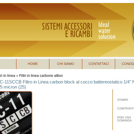
HOME
CHI SIAMO
CONTATTACI
CONDIZ
tri in linea
»
Filtri in linea carbone attivo
IC-11SCCB Filtro in Linea carbon block al cocco battereostatico 1/4"
 5 micron (25)
STAMPA
CONFRONT
PONI UNA
DOMANDA