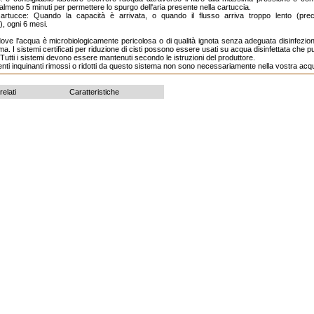
 almeno 5 minuti per permettere lo spurgo dell'aria presente nella cartuccia.
rtucce: Quando la capacità è arrivata, o quando il flusso arriva troppo lento (preci
), ogni 6 mesi.
ove l'acqua è microbiologicamente pericolosa o di qualità ignota senza adeguata disinfezio
ema. I sistemi certificati per riduzione di cisti possono essere usati su acqua disinfettata che 
ili. Tutti i sistemi devono essere mantenuti secondo le istruzioni del produttore.
enti inquinanti rimossi o ridotti da questo sistema non sono necessariamente nella vostra acq
relati
Caratteristiche