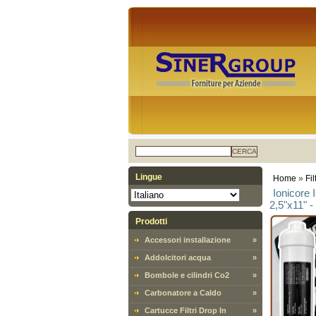
CERCA
Lingue
Home
»
Fil
Ionicore 
2,5"x11" -
Prodotti
Accessori installazione
»
Addolcitori acqua
»
Bombole e cilindri Co2
»
Carbonatore a Caldo
»
Cartucce Filtri Drop In
»