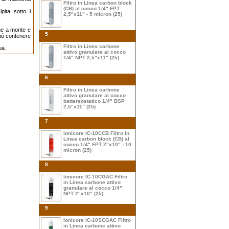
Filtro in Linea carbon block
(CB) al cocco 1/4" FPT
pita sotto i
2,5"x11" - 5 micron (25)
ne a monte e
5
può contenere
Filtro in Linea carbone
ua.
attivo granulare al cocco
1/4" NPT 2,5"x11" (25)
6
Filtro in Linea carbone
attivo granulare al cocco
battereostatico 1/4" BSP
2,5"x11" (25)
7
Ionicore IC-10CCB Filtro in
Linea carbon block (CB) al
cocco 1/4" FPT 2"x10" - 10
micron (25)
8
Ionicore IC-10CGAC Filtro
in Linea carbone attivo
granulare al cocco 1/4"
NPT 2"x10" (25)
9
Ionicore IC-10SCGAC Filtro
in Linea carbone attivo