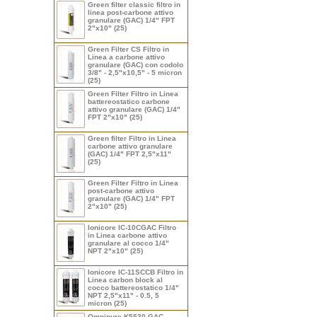
Green filter classic filtro in
linea post-carbone attivo
granulare (GAC) 1/4" FPT
2"x10" (25)
Green Filter CS Filtro in
Linea a carbone attivo
granulare (GAC) con codolo
3/8" - 2,5"x10,5" - 5 micron
(25)
Green Filter Filtro in Linea
battereostatico carbone
attivo granulare (GAC) 1/4"
FPT 2"x10" (25)
Green filter Filtro in Linea
carbone attivo granulare
(GAC) 1/4" FPT 2,5"x11"
(25)
Green Filter Filtro in Linea
post-carbone attivo
granulare (GAC) 1/4" FPT
2"x10" (25)
Ionicore IC-10CGAC Filtro
in Linea carbone attivo
granulare al cocco 1/4"
NPT 2"x10" (25)
Ionicore IC-11SCCB Filtro in
Linea carbon block al
cocco battereostatico 1/4"
NPT 2,5"x11" - 0.5, 5
micron (25)
Omnipure K5530 GAC