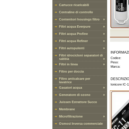
Cartucce ricaricabili
Centraline di controllo
Contenitori housings filtro
»
Filtri acqua Everpure
»
Filtri acqua Profine
»
Filtri acqua Refiner
»
Filtri autopulenti
»
INFORMAZ
Filtri idrocicloni separatori di
Codice:
sabbia
»
Peso:
Filtri in linea
»
Marca:
Filtro per doccia
Filtro anticalcare per
DESCRIZI
lavatrice
Ionicore IC-1
Gasatori acqua
»
Generatore di ozono
»
Juissen Estrattore Succo
Membrane
Microfiltrazione
»
Osmosi Inversa commerciale