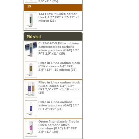
2,5"x11" (25)
15
T33 Filtro in Linea carbon
block 1/4" FPT 2,5"x11" - 5
micron (25)
Più visti
CL12-GAC-S Filtro in Linea
battereostatico carbone
attivo granulare (GAC) 1/4"
FPT 2,5"x11" (25)
Filtro in Linea carbon block
(CB) al cocco 1/4" FPT
2,5"x12" - 10 micron (25)
Filtro in Linea carbon block
(CB) al cocco 1/4", 3/8"
FPT 2,5"x12" - 5, 10 micron
(25)
Filtro in Linea carbone
attivo granulare (GAC) 1/4"
FPT 2"x10" (25)
Green filter classic filtro in
Linea carbone attivo
granulare (GAC) 1/4" FPT
2,5"x11" (20)