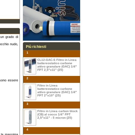
 un grado di
 occhio nudo,
Più richiesti
1
CL12-GAC-S Filtro in Linea
battereostatico carbone
attivo granulare (GAC) 1/4"
FPT 2,5"x11" (25)
2
ssono essere
Filtro in Linea
battereostatico carbone
attivo granulare (GAC) 1/4"
FPT 2"x10" (25)
3
Filtro in Linea carbon block
(CB) al cocco 1/4" FPT
2,5"x11" - 5 micron (25)
4
on la massima