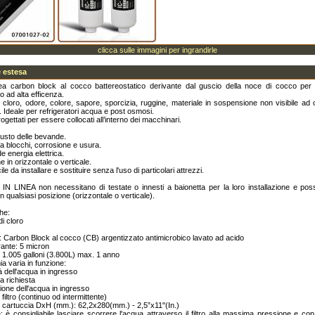
clicca sulle immagini per ingrandirle
 estesa
inea carbon block al cocco battereostatico derivante dal guscio della noce di cocco per
 ad alta efficenza.
 cloro, odore, colore, sapore, sporcizia, ruggine, materiale in sospensione non visibile ad
. Ideale per refrigeratori acqua e post osmosi.
ogettati per essere collocati all’interno dei macchinari.
 gusto delle bevande.
a blocchi, corrosione e usura.
e energia elettrica.
ne in orizzontale o verticale.
facile da installare e sostituire senza l'uso di particolari attrezzi.
 IN LINEA non necessitano di testate o innesti a baionetta per la loro installazione e po
n qualsiasi posizione (orizzontale o verticale).
che:
di cloro
: Carbon Block al cocco (CB) argentizzato antimicrobico lavato ad acido
trante: 5 micron
 1.005 galloni (3.800L) max. 1 anno
ia varia in funzione:
tà dell'acqua in ingresso
ta richiesta
sione dell'acqua in ingresso
l filtro (continuo od intermittente)
 cartuccia DxH (mm.): 62,2x280(mm.) - 2,5”x11"(In.)
e: è consigliabile lasciare scorrere l'acqua attraverso il filtro alla massima pressione e c