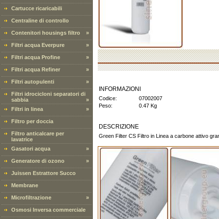
Cartucce ricaricabili
Centraline di controllo
Contenitori housings filtro
»
Filtri acqua Everpure
»
Filtri acqua Profine
»
Filtri acqua Refiner
»
Filtri autopulenti
»
INFORMAZIONI
Filtri idrocicloni separatori di
Codice:
07002007
sabbia
»
Peso:
0.47 Kg
Filtri in linea
»
Filtro per doccia
DESCRIZIONE
Filtro anticalcare per
Green Filter CS Filtro in Linea a carbone attivo gr
lavatrice
Gasatori acqua
»
Generatore di ozono
»
Juissen Estrattore Succo
Membrane
Microfiltrazione
»
Osmosi Inversa commerciale