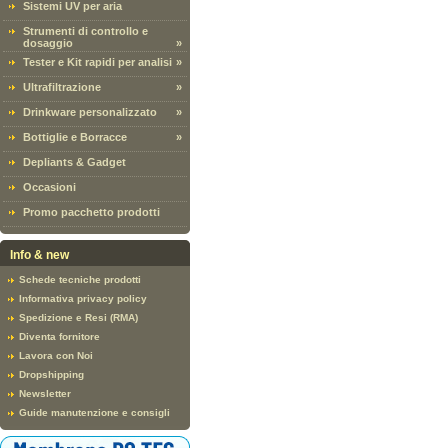
Sistemi UV per aria
Strumenti di controllo e
dosaggio
»
Tester e Kit rapidi per analisi
»
Ultrafiltrazione
»
Drinkware personalizzato
»
Bottiglie e Borracce
»
Depliants & Gadget
Occasioni
Promo pacchetto prodotti
Info & new
Schede tecniche prodotti
Informativa privacy policy
Spedizione e Resi (RMA)
Diventa fornitore
Lavora con Noi
Dropshipping
Newsletter
Guide manutenzione e consigli