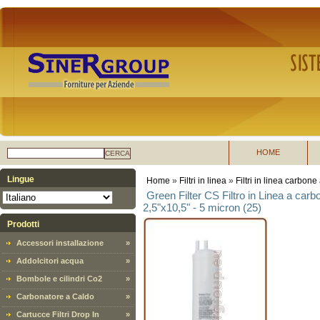
HOME
CERCA
Lingue
Home
»
Filtri in linea
»
Filtri in linea carbone 
Green Filter CS Filtro in Linea a car
2,5"x10,5" - 5 micron (25)
Prodotti
Accessori installazione
»
Addolcitori acqua
»
Bombole e cilindri Co2
»
Carbonatore a Caldo
»
Cartucce Filtri Drop In
»