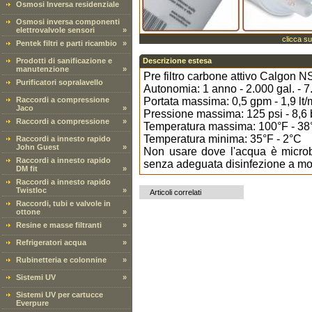
Osmosi Inversa residenziale
Osmosi inversa componenti
elettrovalvole sensori
»
clicca su
Pentek filtri e parti ricambio
»
Prodotti di sanificazione e
Descrizione estesa
manutenzione
»
Pre filtro carbone attivo Calgon NS
Purificatori sopralavello
Autonomia: 1 anno - 2.000 gal. - 7.5
Raccordi a compressione
Portata massima: 0,5 gpm - 1,9 lt/
Jaco
»
Pressione massima: 125 psi - 8,6 
Raccordi a compressione
»
Temperatura massima: 100°F - 38
Temperatura minima: 35°F - 2°C
Raccordi a innesto rapido
John Guest
»
Non usare dove l'acqua è microb
Raccordi a innesto rapido
senza adeguata disinfezione a mon
DM fit
»
Raccordi a innesto rapido
Twistloc
»
Articoli correlati
Raccordi, tubi e valvole in
ottone
»
Resine e masse filtranti
»
Refrigeratori acqua
»
Rubinetteria e colonnine
»
Sistemi UV
»
Sistemi UV per cartucce
Everpure