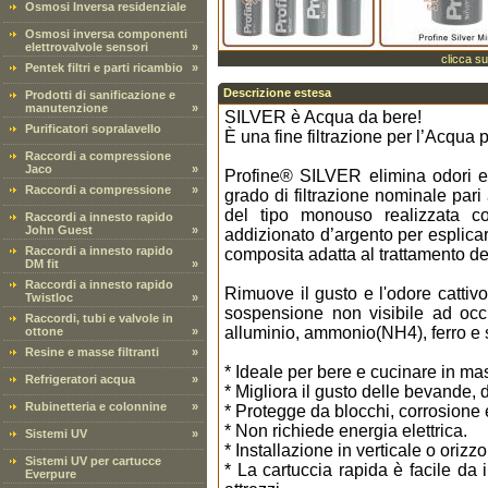
Osmosi Inversa residenziale
Osmosi inversa componenti
elettrovalvole sensori
»
clicca su
Pentek filtri e parti ricambio
»
Descrizione estesa
Prodotti di sanificazione e
manutenzione
»
SILVER è Acqua da bere!
Purificatori sopralavello
È una fine filtrazione per l’Acqua 
Raccordi a compressione
Jaco
»
Profine® SILVER elimina odori e s
Raccordi a compressione
»
grado di filtrazione nominale pari
del tipo monouso realizzata c
Raccordi a innesto rapido
John Guest
»
addizionato d’argento per esplicare
Raccordi a innesto rapido
composita adatta al trattamento d
DM fit
»
Raccordi a innesto rapido
Rimuove il gusto e l'odore cattivo,
Twistloc
»
sospensione non visibile ad occ
Raccordi, tubi e valvole in
alluminio, ammonio(NH4), ferro e s
ottone
»
Resine e masse filtranti
»
* Ideale per bere e cucinare in m
Refrigeratori acqua
»
* Migliora il gusto delle bevande, 
Rubinetteria e colonnine
»
* Protegge da blocchi, corrosione 
* Non richiede energia elettrica.
Sistemi UV
»
* Installazione in verticale o orizzo
Sistemi UV per cartucce
* La cartuccia rapida è facile da i
Everpure