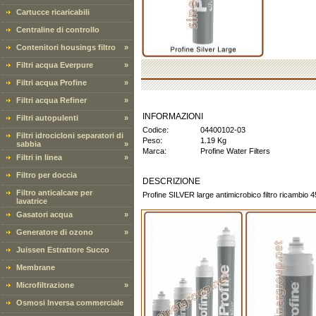
Cartucce ricaricabili
Centraline di controllo
Contenitori housings filtro
»
Filtri acqua Everpure
»
Filtri acqua Profine
»
Filtri acqua Refiner
»
INFORMAZIONI
Filtri autopulenti
»
Codice:
04400102-03
Filtri idrocicloni separatori di
Peso:
1.19 Kg
sabbia
»
Marca:
Profine Water Filters
Filtri in linea
»
Filtro per doccia
DESCRIZIONE
Filtro anticalcare per
Profine SILVER large antimicrobico filtro ricambio 45
lavatrice
Gasatori acqua
»
Generatore di ozono
»
Juissen Estrattore Succo
Membrane
Microfiltrazione
»
Osmosi Inversa commerciale