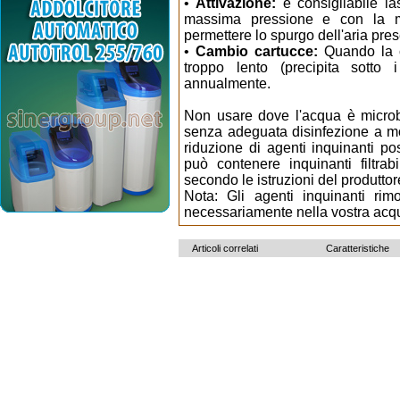
•
Attivazione:
è consigliabile las
massima pressione e con la m
permettere lo spurgo dell'aria prese
•
Cambio cartucce:
Quando la ca
troppo lento (precipita sott
annualmente.
Non usare dove l'acqua è microb
senza adeguata disinfezione a mont
riduzione di agenti inquinanti p
può contenere inquinanti filtrab
secondo le istruzioni del produttor
Nota: Gli agenti inquinanti ri
necessariamente nella vostra acq
Articoli correlati
Caratteristiche