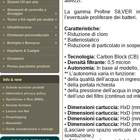
attrezzi.
Sistemi UV per aria
Strumenti di controllo e
La gamma Profine SILVER insi
dosaggio
»
l’eventuale proliferare dei batteri.
Tester e Kit rapidi per analisi
»
Ultrafiltrazione
»
Caratteristiche:
* Riduzione di cloro
Drinkware personalizzato
»
* Batteriostatico
Bottiglie e Borracce
»
* Riduzione di particolato in sosp
Depliants & Gadget
•
Tecnologia:
Carbon Block (CB)
Occasioni
•
Densità filtrante:
0,5 micron
Promo pacchetto prodotti
•
Autonomia:
In base al modello, 
** L'autonomia varia in funzione:
* della qualità dell'acqua in ingre
Info & new
* della portata richiesta
Schede tecniche prodotti
* della pressione dell'acqua in in
Informativa privacy policy
* dell'uso del filtro (continuo od in
Spedizione e Resi (RMA)
Diventa fornitore
•
Dimensioni cartuccia:
HxD (mm.)
Lavora con Noi
•
Dimensioni cartuccia:
HxD (mm.
Dropshipping
•
Dimensioni cartuccia:
HxD (mm.
Newsletter
•
Dimensioni cartuccia:
HxD (mm.
Guide manutenzione e consigli
(Lasciare uno spazio verticale di 
sostituzione.)