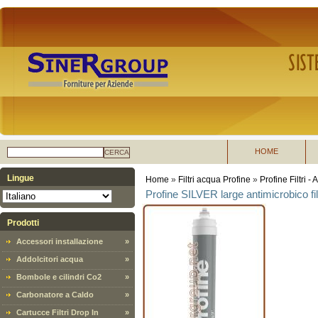
HOME
CERCA
Lingue
Home
»
Filtri acqua Profine
»
Profine Filtri -
Profine SILVER large antimicrobico filt
Prodotti
Accessori installazione
»
Addolcitori acqua
»
Bombole e cilindri Co2
»
Carbonatore a Caldo
»
Cartucce Filtri Drop In
»