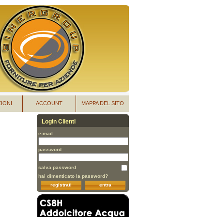
IONI
ACCOUNT
MAPPA DEL SITO
Login Clienti
e-mail
password
salva password
hai dimenticato la password?
registrati
entra