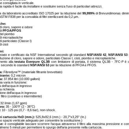
ne consigliata in verticale.
a rapida è facile da installare e sostituire senza l'uso di particolari attrezzi.
a da laboratorio accreditato ISO 17025 per la riduzione del
99,999%
di Brevundimonas dimi
 ASTM F838 per la convalida di filtri sterilizzanti da 0,2 µm.
iche:
di cloro, sapore e odore
di
PFOA/PFOS
del piombo
di microplastiche
i particolato (Classe I)
i cisti
ni:
stato e certificato da NSF International secondo gli standard
NSF/ANSI 42
,
NSF/ANSI 53
duzione di cloro, sapore e odore, particolato Classe I, cisti, piombo e microplastiche.
mento alla
testata Everpure QL3B
con limitatore di portata, il sistema QL3B - 7FC-P è c
secondo lo standard
NSF/ANSI 53
per la riduzione di PFOA e PFOS.
a:
Fibredyne™ (materiale filtrante brevettato)
ltrante:
0,2 micron
a:
37.854 litri (10.000 galloni)
ia varia in funzione:
tà dell'acqua in ingresso
ta richiesta
sione dell'acqua in ingresso
l filtro (continuo o intermittente)
32 l/min (1,67 gpm)
ura:
35 - 100°F (2 - 38°C)
:
10 - 125 psi (0,7 - 8,6 bar), non-shock.
ni cartuccia HxD (mm.):
525,8x82,6 (mm.) - 20,7"x3,25" (In.)
o spazio verticale adeguato per consentire la sostituzione.)
ne:
è consigliabile lasciare scorrere l'acqua attraverso il filtro alla massima pressione e c
almeno 5 minuti per permettere lo spurgo dell'aria presente nella cartuccia.