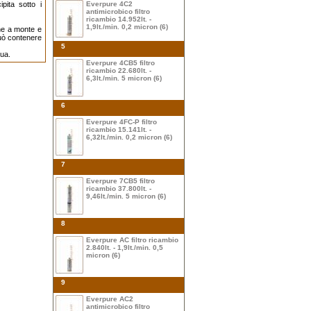
pita sotto i
Everpure 4C2
antimicrobico filtro
ricambio 14.952lt. -
1,9lt./min. 0,2 micron (6)
ne a monte e
può contenere
5
qua.
Everpure 4CB5 filtro
ricambio 22.680lt. -
6,3lt./min. 5 micron (6)
6
Everpure 4FC-P filtro
ricambio 15.141lt. -
6,32lt./min. 0,2 micron (6)
7
Everpure 7CB5 filtro
ricambio 37.800lt. -
9,46lt./min. 5 micron (6)
8
Everpure AC filtro ricambio
2.840lt. - 1,9lt./min. 0,5
micron (6)
9
Everpure AC2
antimicrobico filtro