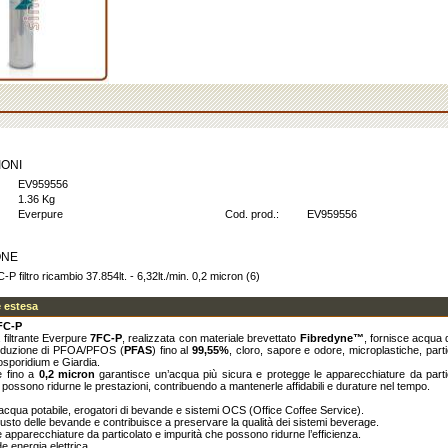
IONI
EV959556
1.36 Kg
Everpure
Cod. prod.:
EV959556
ONE
P filtro ricambio 37.854lt. - 6,32lt./min. 0,2 micron (6)
 estesa
FC-P
 filtrante Everpure
7FC-P
, realizzata con materiale brevettato
Fibredyne™
, fornisce acqua d
 riduzione di PFOA/PFOS (
PFAS
) fino al
99,55%
, cloro, sapore e odore, microplastiche, partic
sporidium e Giardia.
ne fino a
0,2 micron
garantisce un’acqua più sicura e protegge le apparecchiature da partic
 possono ridurne le prestazioni, contribuendo a mantenerle affidabili e durature nel tempo.
 acqua potabile, erogatori di bevande e sistemi OCS (Office Coffee Service).
l gusto delle bevande e contribuisce a preservare la qualità dei sistemi beverage.
e apparecchiature da particolato e impurità che possono ridurne l’efficienza.
e energia elettrica.