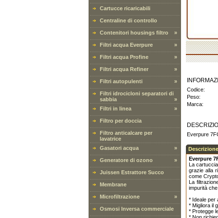
Cartucce ricaricabili
Centraline di controllo
Contenitori housings filtro
»
Filtri acqua Everpure
»
Filtri acqua Profine
»
Filtri acqua Refiner
»
INFORMAZ
Filtri autopulenti
»
Codice:
Filtri idrocicloni separatori di
Peso:
sabbia
»
Marca:
Filtri in linea
»
Filtro per doccia
DESCRIZI
Filtro anticalcare per
Everpure 7FC-
lavatrice
Gasatori acqua
»
Descrizione
Everpure 7
Generatore di ozono
»
La cartuccia
grazie alla
Juissen Estrattore Succo
come Crypto
La filtrazio
Membrane
impurità che
Microfiltrazione
»
* Ideale per
* Migliora i
Osmosi Inversa commerciale
* Protegge l
* Non richied