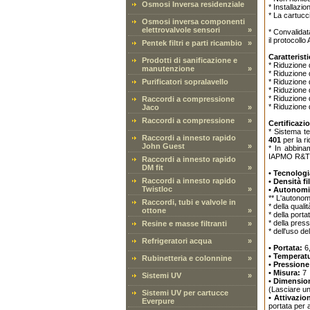
Osmosi Inversa residenziale
* Installazio
* La cartucci
Osmosi inversa componenti
elettrovalvole sensori
»
* Convalidat
il protocollo
Pentek filtri e parti ricambio
»
Caratterist
Prodotti di sanificazione e
* Riduzione 
manutenzione
»
* Riduzione 
Purificatori sopralavello
* Riduzione 
* Riduzione 
* Riduzione d
Raccordi a compressione
* Riduzione d
Jaco
»
Raccordi a compressione
»
Certificazio
* Sistema te
Raccordi a innesto rapido
401
per la ri
John Guest
»
* In abbina
IAPMO R&T 
Raccordi a innesto rapido
DM fit
»
• Tecnologi
Raccordi a innesto rapido
• Densità fi
Twistloc
»
• Autonomi
** L'autonom
Raccordi, tubi e valvole in
* della quali
ottone
»
* della porta
* della pres
Resine e masse filtranti
»
* dell'uso de
Refrigeratori acqua
»
• Portata:
6,
• Temperat
Rubinetteria e colonnine
»
• Pressione
• Misura:
7
Sistemi UV
»
• Dimensio
(Lasciare un
Sistemi UV per cartucce
• Attivazio
Everpure
portata per 