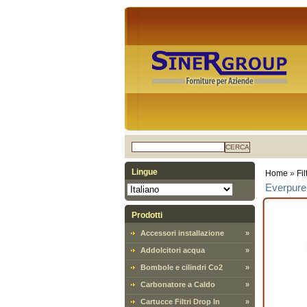
CERCA
Lingue
Home
»
Fi
Everpure 
Prodotti
Accessori installazione
»
Addolcitori acqua
»
Bombole e cilindri Co2
»
Carbonatore a Caldo
»
Cartucce Filtri Drop In
»