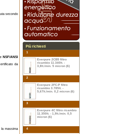
nuta secondo
Più richiesti
1
e
NSF/ANSI
Everpure 2CB5 filtro
ricambio 11.340lt. -
ertificato da
3,8lt./min. 5 micron (6)
2
Everpure 2FC-P filtro
ricambio 3.785lt. -
5,67lt./min. 0,2 micron (6)
3
Everpure 4C filtro ricambio
11.350lt. - 1,9lt./min. 0,5
micron (6)
on la massima
4