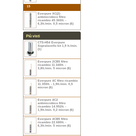
15
Everpure XC(2)
antimicrobico filtro
ricambio 45.360lt. -
6,3lt./min. 0,5 micron (6)
Più visti
CTS-H54 Everpure
Sopralavello kit 1,9 lt./min.
(1)
Everpure 2CB5 filtro
ricambio 11.340lt. -
3,8lt./min. 5 micron (6)
Everpure 4C filtro ricambio
11.350lt. - 1,9lt./min. 0,5
micron (6)
Everpure 4C2
antimicrobico filtro
ricambio 14.952lt. -
1,9lt./min. 0,2 micron (6)
Everpure 4CB5 filtro
ricambio 22.680lt. -
6,3lt./min. 5 micron (6)