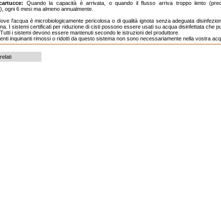
artucce:
Quando la capacità è arrivata, o quando il flusso arriva troppo lento (preci
i), ogni 6 mesi ma almeno annualmente.
ove l'acqua è microbiologicamente pericolosa o di qualità ignota senza adeguata disinfezio
ema. I sistemi certificati per riduzione di cisti possono essere usati su acqua disinfettata che 
ili. Tutti i sistemi devono essere mantenuti secondo le istruzioni del produttore.
enti inquinanti rimossi o ridotti da questo sistema non sono necessariamente nella vostra ac
relati