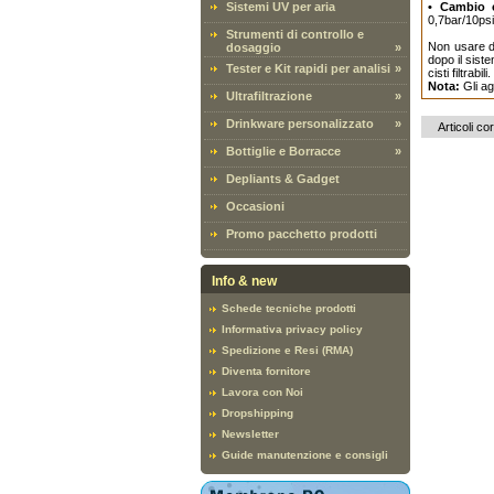
Sistemi UV per aria
• Cambio c
0,7bar/10ps
Strumenti di controllo e
Non usare d
dosaggio
»
dopo il sist
Tester e Kit rapidi per analisi
»
cisti filtrab
Nota:
Gli ag
Ultrafiltrazione
»
Drinkware personalizzato
»
Articoli cor
Bottiglie e Borracce
»
Depliants & Gadget
Occasioni
Promo pacchetto prodotti
Info & new
Schede tecniche prodotti
Informativa privacy policy
Spedizione e Resi (RMA)
Diventa fornitore
Lavora con Noi
Dropshipping
Newsletter
Guide manutenzione e consigli