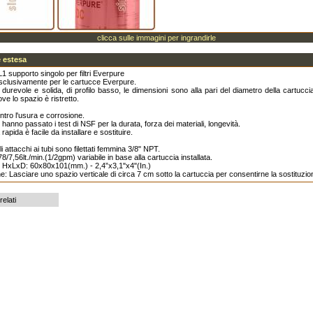
clicca sulle immagini per ingrandirle
 estesa
 supporto singolo per filtri Everpure
sclusivamente per le cartucce Everpure.
durevole e solida, di profilo basso, le dimensioni sono alla pari del diametro della cartuccia
ve lo spazio è ristretto.
ntro l'usura e corrosione.
i hanno passato i test di NSF per la durata, forza dei materiali, longevità.
rapida è facile da installare e sostituire.
li attacchi ai tubi sono filettati femmina 3/8" NPT.
78/7,56lt./min.(1/2gpm) variabile in base alla cartuccia installata.
i HxLxD: 60x80x101(mm.) - 2,4”x3,1"x4"(In.)
one: Lasciare uno spazio verticale di circa 7 cm sotto la cartuccia per consentirne la sostituzio
relati