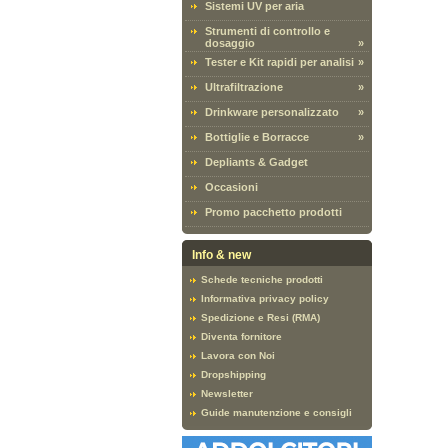
Sistemi UV per aria
Strumenti di controllo e
dosaggio
»
Tester e Kit rapidi per analisi
»
Ultrafiltrazione
»
Drinkware personalizzato
»
Bottiglie e Borracce
»
Depliants & Gadget
Occasioni
Promo pacchetto prodotti
Info & new
Schede tecniche prodotti
Informativa privacy policy
Spedizione e Resi (RMA)
Diventa fornitore
Lavora con Noi
Dropshipping
Newsletter
Guide manutenzione e consigli