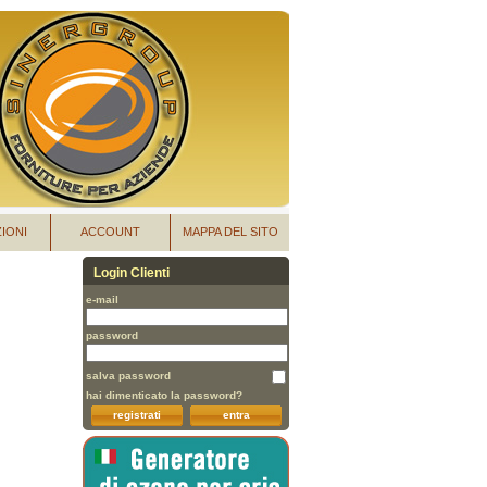
IONI
ACCOUNT
MAPPA DEL SITO
Login Clienti
e-mail
password
salva password
hai dimenticato la password?
registrati
entra