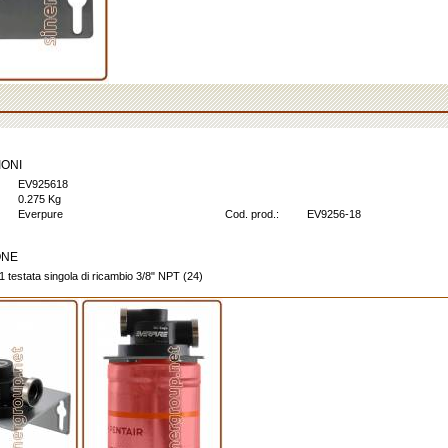
IONI
EV925618
0.275 Kg
Everpure
Cod. prod.:
EV9256-18
ONE
 testata singola di ricambio 3/8" NPT (24)