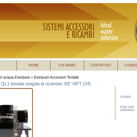
HOME
CHI SIAMO
CONTATTACI
CONDIZ
ltri acqua Everpure
»
Everpure Accessori Testate
QL1 testata singola di ricambio 3/8" NPT (24)
STAMPA
PONI UNA
DOMANDA