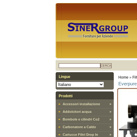
CERCA
Lingue
Home
»
Fi
Everpure 
Prodotti
Accessori installazione
»
Addolcitori acqua
»
Bombole e cilindri Co2
»
Carbonatore a Caldo
»
Cartucce Filtri Drop In
»