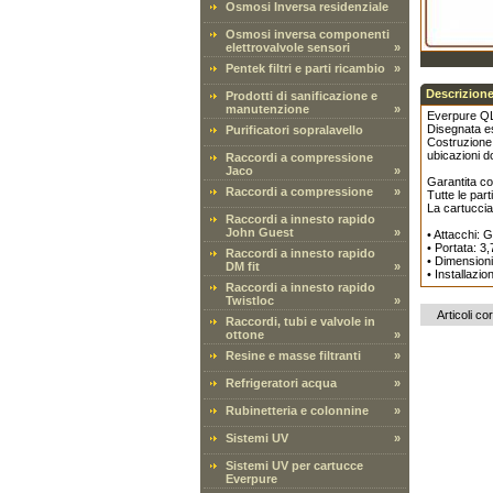
Osmosi Inversa residenziale
Osmosi inversa componenti
elettrovalvole sensori
»
Pentek filtri e parti ricambio
»
Descrizione
Prodotti di sanificazione e
manutenzione
»
Everpure QL1
Disegnata e
Purificatori sopralavello
Costruzione 
ubicazioni do
Raccordi a compressione
Jaco
»
Garantita co
Raccordi a compressione
»
Tutte le part
La cartuccia 
Raccordi a innesto rapido
John Guest
»
• Attacchi: G
• Portata: 3,
Raccordi a innesto rapido
• Dimension
DM fit
»
• Installazi
Raccordi a innesto rapido
Twistloc
»
Articoli cor
Raccordi, tubi e valvole in
ottone
»
Resine e masse filtranti
»
Refrigeratori acqua
»
Rubinetteria e colonnine
»
Sistemi UV
»
Sistemi UV per cartucce
Everpure