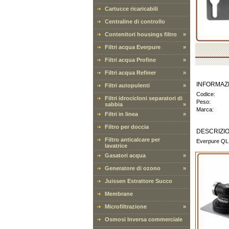
Cartucce ricaricabili
Centraline di controllo
Contenitori housings filtro
»
Filtri acqua Everpure
»
Filtri acqua Profine
»
Filtri acqua Refiner
»
INFORMAZ
Filtri autopulenti
»
Codice:
Filtri idrocicloni separatori di
Peso:
sabbia
»
Marca:
Filtri in linea
»
Filtro per doccia
DESCRIZI
Filtro anticalcare per
Everpure QL1
lavatrice
Gasatori acqua
»
Generatore di ozono
»
Juissen Estrattore Succo
Membrane
Microfiltrazione
»
Osmosi Inversa commerciale