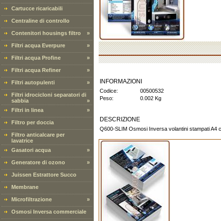
Cartucce ricaricabili
Centraline di controllo
Contenitori housings filtro
»
Filtri acqua Everpure
»
Filtri acqua Profine
»
Filtri acqua Refiner
»
INFORMAZIONI
Filtri autopulenti
»
Codice:
00500532
Filtri idrocicloni separatori di
Peso:
0.002 Kg
sabbia
»
Filtri in linea
»
DESCRIZIONE
Filtro per doccia
Q600-SLIM Osmosi Inversa volantini stampati A4 car
Filtro anticalcare per
lavatrice
Gasatori acqua
»
Generatore di ozono
»
Juissen Estrattore Succo
Membrane
Microfiltrazione
»
Osmosi Inversa commerciale