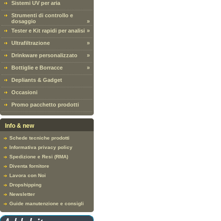
Sistemi UV per aria
Strumenti di controllo e
dosaggio
»
Tester e Kit rapidi per analisi
»
Ultrafiltrazione
»
Drinkware personalizzato
»
Bottiglie e Borracce
»
Depliants & Gadget
Occasioni
Promo pacchetto prodotti
Info & new
Schede tecniche prodotti
Informativa privacy policy
Spedizione e Resi (RMA)
Diventa fornitore
Lavora con Noi
Dropshipping
Newsletter
Guide manutenzione e consigli