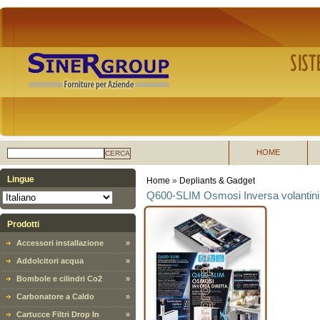
HOME
CERCA
Lingue
Home
»
Depliants & Gadget
Q600-SLIM Osmosi Inversa volantini s
Prodotti
Accessori installazione
»
Addolcitori acqua
»
Bombole e cilindri Co2
»
Carbonatore a Caldo
»
Cartucce Filtri Drop In
»