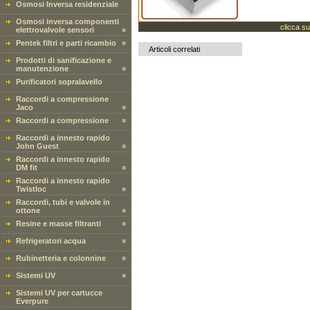
Osmosi Inversa residenziale
Osmosi inversa componenti
clicca su
elettrovalvole sensori
»
Pentek filtri e parti ricambio
»
Articoli correlati
Prodotti di sanificazione e
manutenzione
»
Purificatori sopralavello
Raccordi a compressione
Jaco
»
Raccordi a compressione
»
Raccordi a innesto rapido
John Guest
»
Raccordi a innesto rapido
DM fit
»
Raccordi a innesto rapido
Twistloc
»
Raccordi, tubi e valvole in
ottone
»
Resine e masse filtranti
»
Refrigeratori acqua
»
Rubinetteria e colonnine
»
Sistemi UV
»
Sistemi UV per cartucce
Everpure