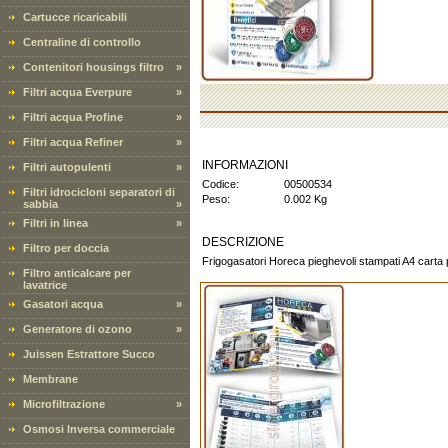
Cartucce ricaricabili
Centraline di controllo
Contenitori housings filtro
»
Filtri acqua Everpure
»
Filtri acqua Profine
»
Filtri acqua Refiner
»
INFORMAZIONI
Filtri autopulenti
»
Codice:
00500534
Filtri idrocicloni separatori di
Peso:
0.002 Kg
sabbia
»
Filtri in linea
»
DESCRIZIONE
Filtro per doccia
Frigogasatori Horeca pieghevoli stampati A4 carta p
Filtro anticalcare per
lavatrice
Gasatori acqua
»
Generatore di ozono
»
Juissen Estrattore Succo
Membrane
Microfiltrazione
»
Osmosi Inversa commerciale