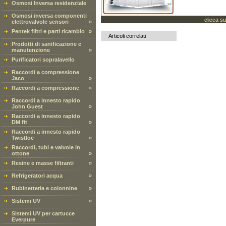
Osmosi Inversa residenziale
Osmosi inversa componenti
clicca su
elettrovalvole sensori
»
Pentek filtri e parti ricambio
»
Articoli correlati
Prodotti di sanificazione e
manutenzione
»
Purificatori sopralavello
Raccordi a compressione
Jaco
»
Raccordi a compressione
»
Raccordi a innesto rapido
John Guest
»
Raccordi a innesto rapido
DM fit
»
Raccordi a innesto rapido
Twistloc
»
Raccordi, tubi e valvole in
ottone
»
Resine e masse filtranti
»
Refrigeratori acqua
»
Rubinetteria e colonnine
»
Sistemi UV
»
Sistemi UV per cartucce
Everpure