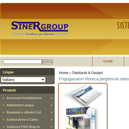
HOME
CERCA
Lingue
Home
»
Depliants & Gadget
Frigogasatori Horeca pieghevoli stampa
Prodotti
Accessori installazione
»
Addolcitori acqua
»
Bombole e cilindri Co2
»
Carbonatore a Caldo
»
Cartucce Filtri Drop In
»