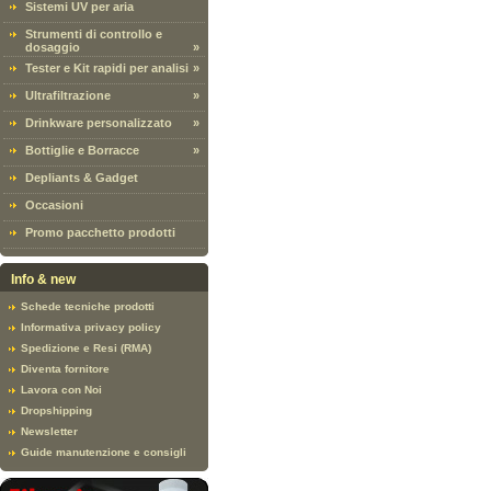
Sistemi UV per aria
Strumenti di controllo e
dosaggio
»
Tester e Kit rapidi per analisi
»
Ultrafiltrazione
»
Drinkware personalizzato
»
Bottiglie e Borracce
»
Depliants & Gadget
Occasioni
Promo pacchetto prodotti
Info & new
Schede tecniche prodotti
Informativa privacy policy
Spedizione e Resi (RMA)
Diventa fornitore
Lavora con Noi
Dropshipping
Newsletter
Guide manutenzione e consigli