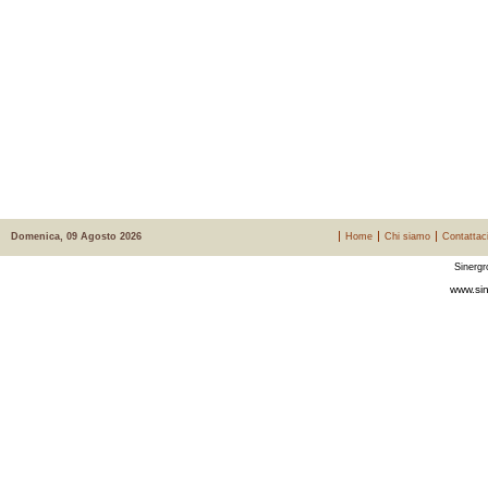
Domenica, 09 Agosto 2026
Home
Chi siamo
Contattac
Sinergr
www.sin