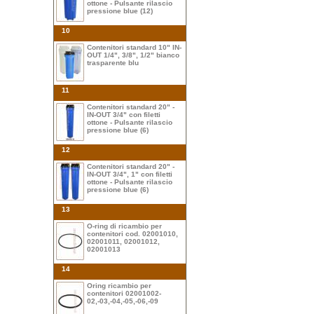
ottone - Pulsante rilascio
pressione blue (12)
10
Contenitori standard 10" IN-
OUT 1/4", 3/8", 1/2" bianco
trasparente blu
11
Contenitori standard 20" -
IN-OUT 3/4" con filetti
ottone - Pulsante rilascio
pressione blue (6)
12
Contenitori standard 20" -
IN-OUT 3/4", 1" con filetti
ottone - Pulsante rilascio
pressione blue (6)
13
O-ring di ricambio per
contenitori cod. 02001010,
02001011, 02001012,
02001013
14
Oring ricambio per
contenitori 02001002-
02,-03,-04,-05,-06,-09