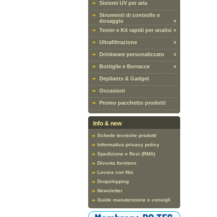
Sistemi UV per aria
Strumenti di controllo e
dosaggio
»
Tester e Kit rapidi per analisi
»
Ultrafiltrazione
»
Drinkware personalizzato
»
Bottiglie e Borracce
»
Depliants & Gadget
Occasioni
Promo pacchetto prodotti
Info & new
Schede tecniche prodotti
Informativa privacy policy
Spedizione e Resi (RMA)
Diventa fornitore
Lavora con Noi
Dropshipping
Newsletter
Guide manutenzione e consigli