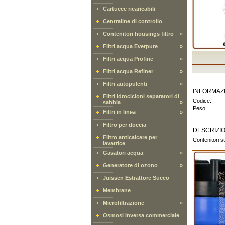
Cartucce ricaricabili
Centraline di controllo
Contenitori housings filtro
»
Filtri acqua Everpure
»
Filtri acqua Profine
»
Filtri acqua Refiner
»
Filtri autopulenti
»
INFORMAZ
Filtri idrocicloni separatori di
Codice:
sabbia
»
Peso:
Filtri in linea
»
Filtro per doccia
DESCRIZI
Filtro anticalcare per
Contenitori s
lavatrice
Gasatori acqua
»
Generatore di ozono
»
Juissen Estrattore Succo
Membrane
Microfiltrazione
»
Osmosi Inversa commerciale