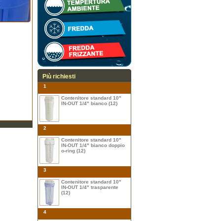
Più richiesti
1
Contenitore standard 10"
IN-OUT 1/4" bianco (12)
2
Contenitore standard 10"
IN-OUT 1/4" bianco doppio
o-ring (12)
3
Contenitore standard 10"
IN-OUT 1/4" trasparente
(12)
4