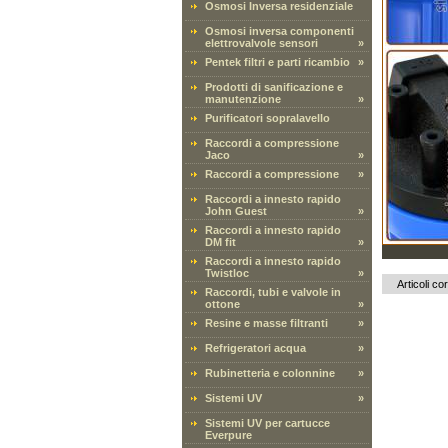
Osmosi Inversa residenziale
Osmosi inversa componenti
elettrovalvole sensori
»
Pentek filtri e parti ricambio
»
Prodotti di sanificazione e
manutenzione
»
Purificatori sopralavello
Raccordi a compressione
Jaco
»
Raccordi a compressione
»
Raccordi a innesto rapido
John Guest
»
Raccordi a innesto rapido
DM fit
»
Raccordi a innesto rapido
Twistloc
»
Articoli cor
Raccordi, tubi e valvole in
ottone
»
Resine e masse filtranti
»
Refrigeratori acqua
»
Rubinetteria e colonnine
»
Sistemi UV
»
Sistemi UV per cartucce
Everpure