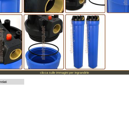
clicca sulle immagini per ingrandirle
relati