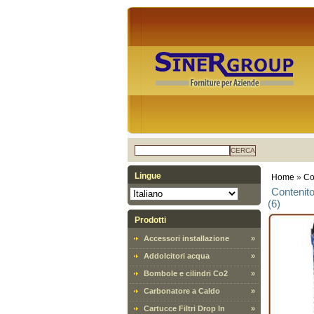
CERCA
Lingue
Home
»
Co
Contenito
(6)
Prodotti
Accessori installazione
»
Addolcitori acqua
»
Bombole e cilindri Co2
»
Carbonatore a Caldo
»
Cartucce Filtri Drop In
»