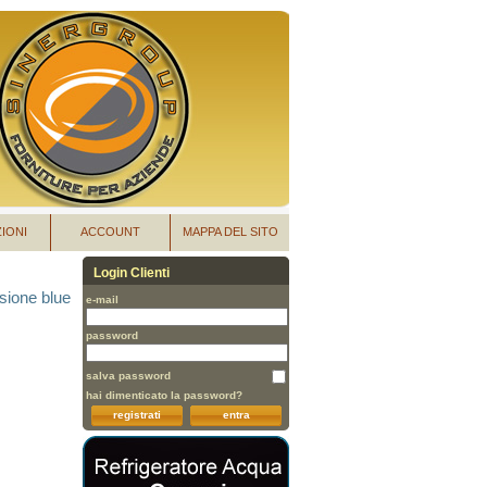
IONI
ACCOUNT
MAPPA DEL SITO
Login Clienti
ssione blue
e-mail
password
salva password
hai dimenticato la password?
registrati
entra