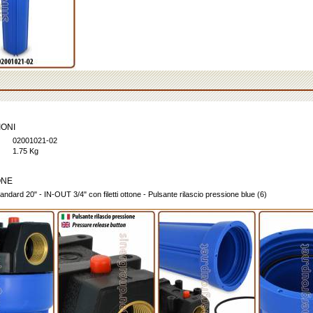
IONI
02001021-02
1.75 Kg
ONE
tandard 20" - IN-OUT 3/4" con filetti ottone - Pulsante rilascio pressione blue (6)