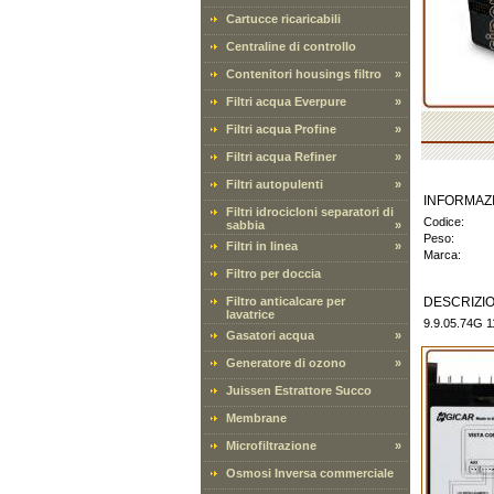
Cartucce ricaricabili
Centraline di controllo
Contenitori housings filtro
»
Filtri acqua Everpure
»
Filtri acqua Profine
»
Filtri acqua Refiner
»
Filtri autopulenti
»
INFORMAZ
Filtri idrocicloni separatori di
Codice:
sabbia
»
Peso:
Filtri in linea
»
Marca:
Filtro per doccia
Filtro anticalcare per
DESCRIZI
lavatrice
9.9.05.74G 
Gasatori acqua
»
Generatore di ozono
»
Juissen Estrattore Succo
Membrane
Microfiltrazione
»
Osmosi Inversa commerciale