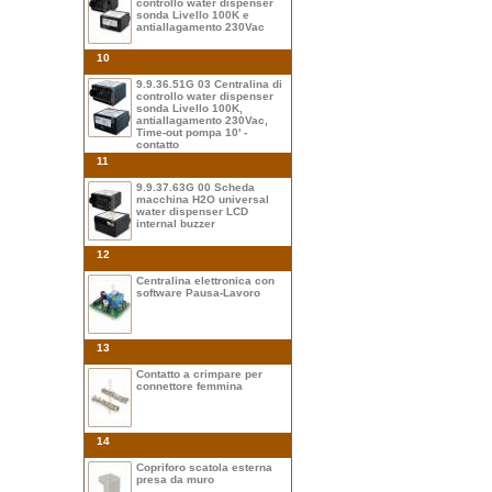
controllo water dispenser
sonda Livello 100K e
antiallagamento 230Vac
10
9.9.36.51G 03 Centralina di
controllo water dispenser
sonda Livello 100K,
antiallagamento 230Vac,
Time-out pompa 10' -
contatto
11
9.9.37.63G 00 Scheda
macchina H2O universal
water dispenser LCD
internal buzzer
12
Centralina elettronica con
software Pausa-Lavoro
13
Contatto a crimpare per
connettore femmina
14
Copriforo scatola esterna
presa da muro