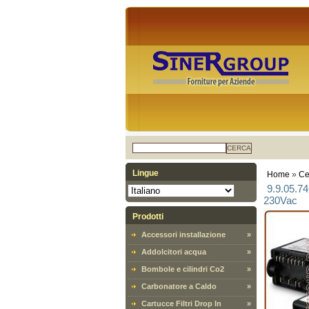
CERCA
Lingue
Home
»
Ce
9.9.05.7
230Vac
Prodotti
Accessori installazione
»
Addolcitori acqua
»
Bombole e cilindri Co2
»
Carbonatore a Caldo
»
Cartucce Filtri Drop In
»