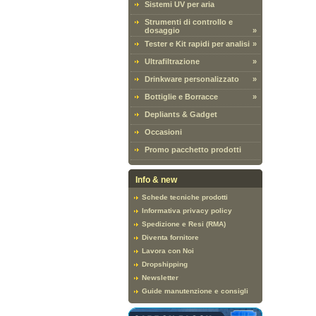
Sistemi UV per aria
Strumenti di controllo e
dosaggio
»
Tester e Kit rapidi per analisi
»
Ultrafiltrazione
»
Drinkware personalizzato
»
Bottiglie e Borracce
»
Depliants & Gadget
Occasioni
Promo pacchetto prodotti
Info & new
Schede tecniche prodotti
Informativa privacy policy
Spedizione e Resi (RMA)
Diventa fornitore
Lavora con Noi
Dropshipping
Newsletter
Guide manutenzione e consigli