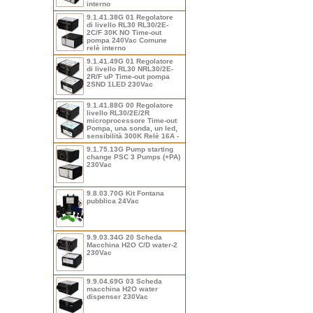
interno
9.1.41.38G 01 Regolatore
di livello RL30 RL30/2E-
2C/F 30K NO Time-out
pompa 240Vac Comune
relè interno
9.1.41.49G 01 Regolatore
di livello RL30 NRL30/2E-
2R/F uP Time-out pompa
2SND 1LED 230Vac
9.1.41.88G 00 Regolatore
livello RL30/2E/2R
microprocessore Time-out
Pompa, una sonda, un led,
sensibilità 300K Relè 16A -
9.1.75.13G Pump starting
change PSC 3 Pumps (+PA)
230Vac
9.8.03.70G Kit Fontana
pubblica 24Vac
9.9.03.34G 20 Scheda
Macchina H2O C/D water-2
230Vac
9.9.04.69G 03 Scheda
macchina H2O water
dispenser 230Vac