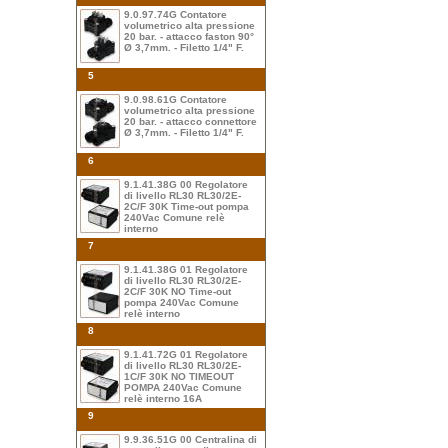
9.0.97.74G Contatore
volumetrico alta pressione
20 bar. - attacco faston 90°
Ø 3,7mm. - Filetto 1/4" F.
5
9.0.98.61G Contatore
volumetrico alta pressione
20 bar. - attacco connettore
Ø 3,7mm. - Filetto 1/4" F.
6
9.1.41.38G 00 Regolatore
di livello RL30 RL30/2E-
2C/F 30K Time-out pompa
240Vac Comune relè
interno
7
9.1.41.38G 01 Regolatore
di livello RL30 RL30/2E-
2C/F 30K NO Time-out
pompa 240Vac Comune
relè interno
8
9.1.41.72G 01 Regolatore
di livello RL30 RL30/2E-
1C/F 30K NO TIMEOUT
POMPA 240Vac Comune
relè interno 16A
9
9.9.36.51G 00 Centralina di