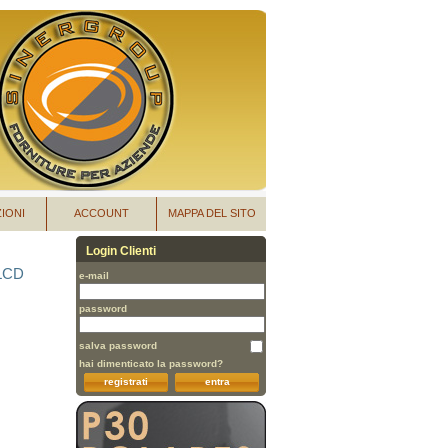
IONI
ACCOUNT
MAPPA DEL SITO
Login Clienti
 LCD
e-mail
password
salva password
hai dimenticato la password?
registrati
entra