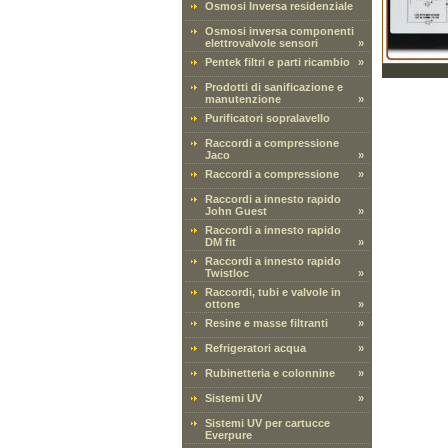
Osmosi Inversa residenziale
Osmosi inversa componenti
elettrovalvole sensori
»
Pentek filtri e parti ricambio
»
Prodotti di sanificazione e
manutenzione
»
Purificatori sopralavello
Raccordi a compressione
Jaco
»
Raccordi a compressione
»
Raccordi a innesto rapido
John Guest
»
Raccordi a innesto rapido
DM fit
»
Raccordi a innesto rapido
Twistloc
»
Raccordi, tubi e valvole in
ottone
»
Resine e masse filtranti
»
Refrigeratori acqua
»
Rubinetteria e colonnine
»
Sistemi UV
»
Sistemi UV per cartucce
Everpure