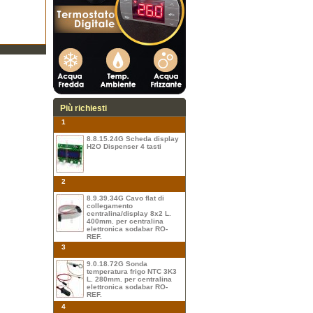
Più richiesti
1
8.8.15.24G Scheda display
H2O Dispenser 4 tasti
2
8.9.39.34G Cavo flat di
collegamento
centralina/display 8x2 L.
400mm. per centralina
elettronica sodabar RO-
REF.
3
9.0.18.72G Sonda
temperatura frigo NTC 3K3
L. 280mm. per centralina
elettronica sodabar RO-
REF.
4