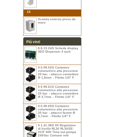
15
Scatola esterna presa da
muro
Più visti
8.8.15.24G Scheda display
H2O Dispenser 4 tasti
9.0.98.52G Contatore
volumetrico alta pressione
20 bar. - attacco connettore
Ø 1,8mm. - Filetto 1/4" F.
9.0.98.61G Contatore
volumetrico alta pressione
20 bar. - attacco connettore
Ø 3,7mm. - Filetto 1/4" F.
9.0.98.65G Contatore
volumetrico alta pressione
20 bar. - attacco faston Ø
3,7mm. - Filetto 1/4" F.
9.1.41.38G 00 Regolatore
di livello RL30 RL30/2E-
2C/F 30K Time-out pompa
240Vac Comune relè