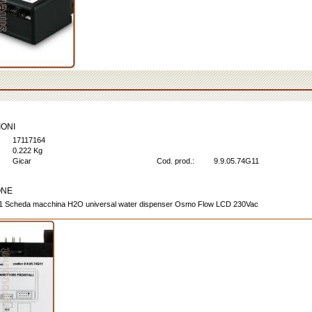
IONI
17117164
0.222 Kg
Gicar
Cod. prod.:
9.9.05.74G11
ONE
11 Scheda macchina H2O universal water dispenser Osmo Flow LCD 230Vac