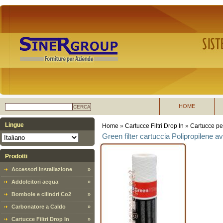
HOME
CERCA
Lingue
Home
»
Cartucce Filtri Drop In
»
Cartucce pe
Green filter cartuccia Polipropilene a
Prodotti
Accessori installazione
»
Addolcitori acqua
»
Bombole e cilindri Co2
»
Carbonatore a Caldo
»
Cartucce Filtri Drop In
»