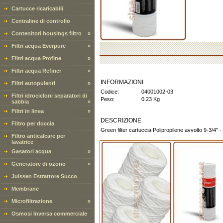
Cartucce ricaricabili
Centraline di controllo
Contenitori housings filtro
»
Filtri acqua Everpure
»
Filtri acqua Profine
»
Filtri acqua Refiner
»
INFORMAZIONI
Filtri autopulenti
»
Codice:
04001002-03
Filtri idrocicloni separatori di
Peso:
0.23 Kg
sabbia
»
Filtri in linea
»
DESCRIZIONE
Filtro per doccia
Green filter cartuccia Polipropilene avvolto 9-3/4" 
Filtro anticalcare per
lavatrice
Gasatori acqua
»
Generatore di ozono
»
Juissen Estrattore Succo
Membrane
Microfiltrazione
»
Osmosi Inversa commerciale