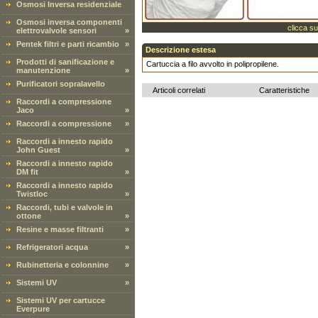
Osmosi Inversa residenziale
Osmosi inversa componenti
clicca su
elettrovalvole sensori
»
Pentek filtri e parti ricambio
»
Descrizione estesa
Prodotti di sanificazione e
Cartuccia a filo avvolto in polipropilene.
manutenzione
»
Purificatori sopralavello
Articoli correlati
Caratteristiche
Raccordi a compressione
Jaco
»
Raccordi a compressione
»
Raccordi a innesto rapido
John Guest
»
Raccordi a innesto rapido
DM fit
»
Raccordi a innesto rapido
Twistloc
»
Raccordi, tubi e valvole in
ottone
»
Resine e masse filtranti
»
Refrigeratori acqua
»
Rubinetteria e colonnine
»
Sistemi UV
»
Sistemi UV per cartucce
Everpure