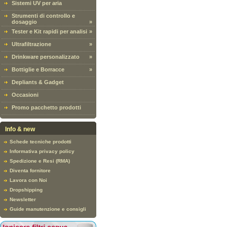
Sistemi UV per aria
Strumenti di controllo e
dosaggio
»
Tester e Kit rapidi per analisi
»
Ultrafiltrazione
»
Drinkware personalizzato
»
Bottiglie e Borracce
»
Depliants & Gadget
Occasioni
Promo pacchetto prodotti
Info & new
Schede tecniche prodotti
Informativa privacy policy
Spedizione e Resi (RMA)
Diventa fornitore
Lavora con Noi
Dropshipping
Newsletter
Guide manutenzione e consigli