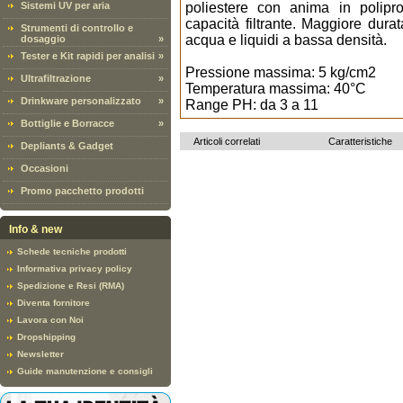
Sistemi UV per aria
poliestere con anima in polipro
capacità filtrante. Maggiore durat
Strumenti di controllo e
acqua e liquidi a bassa densità.
dosaggio
»
Tester e Kit rapidi per analisi
»
Pressione massima: 5 kg/cm2
Ultrafiltrazione
»
Temperatura massima: 40°C
Drinkware personalizzato
»
Range PH: da 3 a 11
Bottiglie e Borracce
»
Articoli correlati
Caratteristiche
Depliants & Gadget
Occasioni
Promo pacchetto prodotti
Info & new
Schede tecniche prodotti
Informativa privacy policy
Spedizione e Resi (RMA)
Diventa fornitore
Lavora con Noi
Dropshipping
Newsletter
Guide manutenzione e consigli