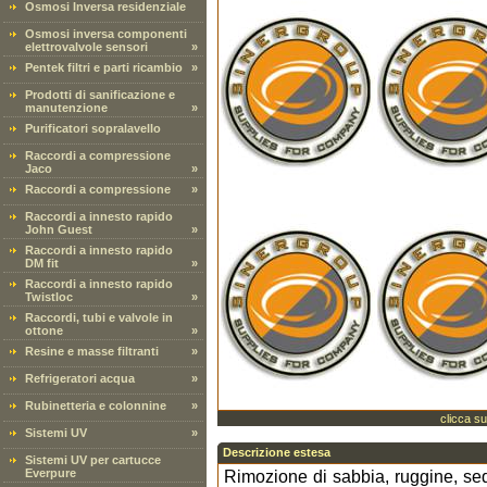
Osmosi Inversa residenziale
Osmosi inversa componenti
elettrovalvole sensori
»
Pentek filtri e parti ricambio
»
Prodotti di sanificazione e
manutenzione
»
Purificatori sopralavello
Raccordi a compressione
Jaco
»
Raccordi a compressione
»
Raccordi a innesto rapido
John Guest
»
Raccordi a innesto rapido
DM fit
»
Raccordi a innesto rapido
Twistloc
»
Raccordi, tubi e valvole in
ottone
»
Resine e masse filtranti
»
Refrigeratori acqua
»
Rubinetteria e colonnine
»
clicca su
Sistemi UV
»
Descrizione estesa
Sistemi UV per cartucce
Everpure
Rimozione di sabbia, ruggine, sed