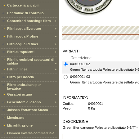
Cartucce ricaricabili
Centraline di controllo
Contenitori housings filtro
»
Filtri acqua Everpure
»
Filtri acqua Profine
»
Filtri acqua Refiner
»
VARIANTI
Filtri autopulenti
»
Descrizione
Filtri idrocicloni separatori di
sabbia
»
04010001-02
Filtri in linea
»
Green filter cartuccia Poliestere plissettato 9-
04010001-03
Filtro per doccia
Green filter cartuccia Poliestere plissettato 9-
Filtro anticalcare per
lavatrice
Gasatori acqua
»
INFORMAZIONI
Generatore di ozono
»
Codice:
04010001
Peso:
0 Kg
Juissen Estrattore Succo
Membrane
DESCRIZIONE
Microfiltrazione
»
Green filter cartucce Poliestere plissettato 9-3/4" -
Osmosi Inversa commerciale