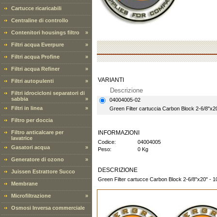
Cartucce ricaricabili
Centraline di controllo
Contenitori housings filtro
»
Filtri acqua Everpure
»
Filtri acqua Profine
»
Filtri acqua Refiner
»
VARIANTI
Filtri autopulenti
»
Descrizione
Filtri idrocicloni separatori di
sabbia
»
04004005-02
Filtri in linea
»
Green Filter cartuccia Carbon Block 2-6/8"x20
Filtro per doccia
Filtro anticalcare per
INFORMAZIONI
lavatrice
Codice:
04004005
Gasatori acqua
»
Peso:
0 Kg
Generatore di ozono
»
DESCRIZIONE
Juissen Estrattore Succo
Green Filter cartucce Carbon Block 2-6/8"x20" - 1
Membrane
Microfiltrazione
»
Osmosi Inversa commerciale