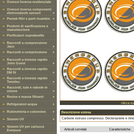
Osmosi Inversa residenziale
Osmosi inversa componenti
elettrovalvole sensori
»
Pentek filtri e parti ricambio
»
Prodotti di sanificazione e
manutenzione
»
Purificatori sopralavello
Raccordi a compressione
Jaco
»
Raccordi a compressione
»
Raccordi a innesto rapido
John Guest
»
Raccordi a innesto rapido
DM fit
»
Raccordi a innesto rapido
Twistloc
»
Raccordi, tubi e valvole in
ottone
»
Resine e masse filtranti
»
clicca su
Refrigeratori acqua
»
Rubinetteria e colonnine
»
Descrizione estesa
Carbone estruso compresso. Declorazione e rimoz
Sistemi UV
»
Sistemi UV per cartucce
Articoli correlati
Caratteristiche
Everpure