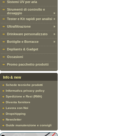
Sistemi UV per aria
Strumenti di controllo e
dosaggio
»
Tester e Kit rapidi per analisi
»
Ultrafiltrazione
»
Drinkware personalizzato
»
Bottiglie e Borracce
»
Depliants & Gadget
Occasioni
Promo pacchetto prodotti
Info & new
Schede tecniche prodotti
Informativa privacy policy
Spedizione e Resi (RMA)
Diventa fornitore
Lavora con Noi
Dropshipping
Newsletter
Guide manutenzione e consigli