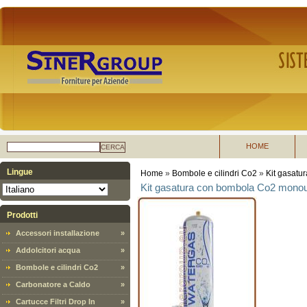
HOME
CERCA
Lingue
Home
»
Bombole e cilindri Co2
»
Kit gasatu
Kit gasatura con bombola Co2 monouso
Prodotti
Accessori installazione
»
Addolcitori acqua
»
Bombole e cilindri Co2
»
Carbonatore a Caldo
»
Cartucce Filtri Drop In
»