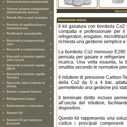
Osmosi Inversa residenziale
Osmosi inversa componenti
clicca su
elettrovalvole sensori
»
Pentek filtri e parti ricambio
»
Descrizione estesa
Prodotti di sanificazione e
Il kit gasatura con bombola Co2
manutenzione
»
compatta e professionale per il
Purificatori sopralavello
refrigeratori, erogatori, microfilt
Raccordi a compressione
richiesta una gestione semplice e
Jaco
»
Raccordi a compressione
»
La bombola Co2 monouso E290 da 
pensata per gasare e refrigerare
Raccordi a innesto rapido
John Guest
»
ricarica. Una volta esaurita, l
Raccordi a innesto rapido
smaltita secondo le normative previs
DM fit
»
Raccordi a innesto rapido
Il riduttore di pressione Carbon-T
Twistloc
»
della Co2 da 0 a 4 bar, adattan
Raccordi, tubi e valvole in
ottone
»
permettendo una gestione più stabi
Resine e masse filtranti
»
Il terminale diritto incluso perm
Refrigeratori acqua
»
all’uscita del riduttore, facilit
Rubinetteria e colonnine
»
dispositivo.
Sistemi UV
»
Questo kit rappresenta una solu
Sistemi UV per cartucce
codice i principali componenti 
Everpure