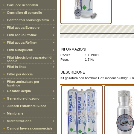
Cartucce ricaricabili
Centraline di controllo
Contenitori housings filtro
»
Filtri acqua Everpure
»
Filtri acqua Profine
»
Filtri acqua Refiner
»
INFORMAZIONI
Filtri autopulenti
»
Codice:
19019011
Filtri idrocicloni separatori di
Peso:
1.7 Kg
sabbia
»
Filtri in linea
»
DESCRIZIONE
Filtro per doccia
Kit gasatura con bombola Co2 monouso 600gr. + rid
Filtro anticalcare per
lavatrice
Gasatori acqua
»
Generatore di ozono
»
Juissen Estrattore Succo
Membrane
Microfiltrazione
»
Osmosi Inversa commerciale