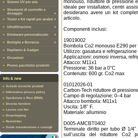
monouso, riduttore di pressione e
Sistemi UV per aria
ideale per installatori, centri assi
Strumenti di controllo e
desiderano avere un kit complet
dosaggio
»
articolo.
Tester e Kit rapidi per analisi
»
Ultrafiltrazione
»
Componenti inclusi:
Drinkware personalizzato
»
19019002
Bottiglie e Borracce
»
Bombola Co2 monouso E290 per ref
Depliants & Gadget
Utilizzo: gasatura e refrigerazion
Applicazioni: osmosi inversa, refrig
Occasioni
Attacco: M11x1
Promo pacchetto prodotti
Pressione: 36 bar a 0°C
Contenuto: 600 gr. Co2 max
Info & new
01012026-01
Schede tecniche prodotti
Carbon-Tech riduttore di pressi
Informativa privacy policy
Campo di regolazione: 0–4 bar
Spedizione e Resi (RMA)
Attacco bombola: M11x1
Diventa fornitore
Uscita: 1/8" F.
Lavora con Noi
Materiale: alluminio
Dropshipping
Newsletter
D005-AMCBT0402
Guide manutenzione e consigli
Terminale diritto per tubo Ø 1/4"
sull’uscita del riduttore Co2 