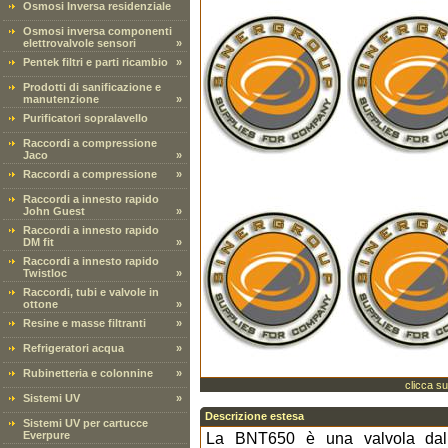
Osmosi Inversa residenziale
Osmosi inversa componenti
elettrovalvole sensori
»
Pentek filtri e parti ricambio
»
Prodotti di sanificazione e
manutenzione
»
Purificatori sopralavello
Raccordi a compressione
Jaco
»
Raccordi a compressione
»
Raccordi a innesto rapido
John Guest
»
Raccordi a innesto rapido
DM fit
»
Raccordi a innesto rapido
Twistloc
»
Raccordi, tubi e valvole in
ottone
»
Resine e masse filtranti
»
Refrigeratori acqua
»
Rubinetteria e colonnine
»
clicca su
Sistemi UV
»
Descrizione estesa
Sistemi UV per cartucce
Everpure
La BNT650 è una valvola dal 