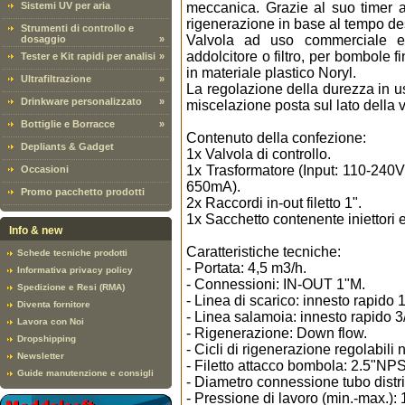
Sistemi UV per aria
meccanica. Grazie al suo timer a s
rigenerazione in base al tempo de
Strumenti di controllo e
Valvola ad uso commerciale e 
dosaggio
»
addolcitore o filtro, per bombole f
Tester e Kit rapidi per analisi
»
in materiale plastico Noryl.
Ultrafiltrazione
»
La regolazione della durezza in us
Drinkware personalizzato
»
miscelazione posta sul lato della v
Bottiglie e Borracce
»
Contenuto della confezione:
Depliants & Gadget
1x Valvola di controllo.
1x Trasformatore (Input: 110-24
Occasioni
650mA).
Promo pacchetto prodotti
2x Raccordi in-out filetto 1".
1x Sacchetto contenente iniettori
Info & new
Caratteristiche tecniche:
Schede tecniche prodotti
- Portata: 4,5 m3/h.
Informativa privacy policy
- Connessioni: IN-OUT 1"M.
Spedizione e Resi (RMA)
- Linea di scarico: innesto rapido 1
Diventa fornitore
- Linea salamoia: innesto rapido 3
Lavora con Noi
- Rigenerazione: Down flow.
Dropshipping
- Cicli di rigenerazione regolabili 
Newsletter
- Filetto attacco bombola: 2.5"NP
Guide manutenzione e consigli
- Diametro connessione tubo distri
- Pressione di lavoro (min.-max.): 1