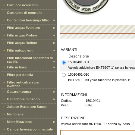
Cartucce ricaricabili
Centraline di controllo
Contenitori housings filtro
»
Filtri acqua Everpure
»
Filtri acqua Profine
»
Filtri acqua Refiner
»
VARIANTI
Filtri autopulenti
»
Descrizione
Filtri idrocicloni separatori di
sabbia
»
15010401-001
Filtri in linea
»
Valvola addolcitore BNT650T 1" senza by-pas
15010401-010
Filtro per doccia
BNT650T - Kit yoke raccordo in plastica 1"
Filtro anticalcare per
lavatrice
Gasatori acqua
»
INFORMAZIONI
Generatore di ozono
»
Codice:
15010401
Peso:
0 Kg
Juissen Estrattore Succo
Membrane
DESCRIZIONE
Microfiltrazione
»
Valvola addolcitore BNT650T 1" senza by-pass - 
Osmosi Inversa commerciale