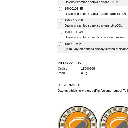
Dayton ricambio scatola cartone 12,5lt.
15000106-35
Dayton ricambio scatola cartone slim 18, 18lt.
15000106-36
Dayton ricambio scatola cartone 18lt./30lt.
15000106-49
Dayton ricambio cavo alimentazione valvola
15000106-51
(19a) Dayton scheda display interna di ricamb
INFORMAZIONI
Codice:
15000106
Peso:
0 Kg
DESCRIZIONE
Dayton addolcitore acqua (Rig. Volume-tempo) 7slim 