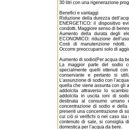
30 litri con una rigenerazione pro
Benefici e vantaggi
Riduzione della durezza dell’ac
ENERGETICO: il dispositivo evita
condotti. Maggiore senso di beness
Aumento della durata degli el
ECONOMICO: riduzione dell’uso d
Costi di manutenzione ridotti
Occorre preoccuparsi solo di aggiu
Aumento di sodio(Per acqua da b
La maggior parte del sodio c
specialmente quelli ottenuti con
conservante e pertanto si utili
L’assunzione di sodio con l’acqua
quella che viene assunta con gli al
addolcita attraverso lo scambio
addolcita in uscita ioni di sodi
destinata al consumo umano è
concentrazione di sodio e della
presenti una concentrazione di sod
cui ciò si verifichi o nel caso s
contenuto di sale, si consiglia d
domestica per l’acqua da bere.