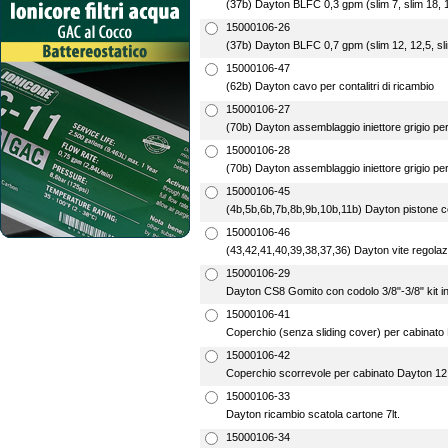
(37b) Dayton BLFC 0,3 gpm (slim 7, slim 18, 1
15000106-26
(37b) Dayton BLFC 0,7 gpm (slim 12, 12,5, slim
15000106-47
(62b) Dayton cavo per contalitri di ricambio
15000106-27
(70b) Dayton assemblaggio iniettore grigio per 
15000106-28
(70b) Dayton assemblaggio iniettore grigio per 
15000106-45
(4b,5b,6b,7b,8b,9b,10b,11b) Dayton pistone c
15000106-46
(43,42,41,40,39,38,37,36) Dayton vite regola
15000106-29
Dayton CS8 Gomito con codolo 3/8"-3/8" kit inie
15000106-41
Coperchio (senza sliding cover) per cabinato 
15000106-42
Coperchio scorrevole per cabinato Dayton 12,5
15000106-33
Dayton ricambio scatola cartone 7lt.
15000106-34