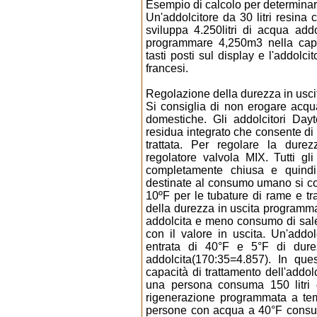
Esempio di calcolo per determinare 
Un'addolcitore da 30 litri resina
sviluppa 4.250litri di acqua add
programmare 4,250m3 nella capaci
tasti posti sul display e l'addolc
francesi.
Regolazione della durezza in usci
Si consiglia di non erogare acqu
domestiche. Gli addolcitori Day
residua integrato che consente di
trattata. Per regolare la durez
regolatore valvola MIX. Tutti gli
completamente chiusa e quind
destinate al consumo umano si co
10ºF per le tubature di rame e tr
della durezza in uscita programma
addolcita e meno consumo di sal
con il valore in uscita. Un'addo
entrata di 40°F e 5°F di durez
addolcita(170:35=4.857). In qu
capacità di trattamento dell'addolc
una persona consuma 150 litri 
rigenerazione programmata a tem
persone con acqua a 40°F consuma