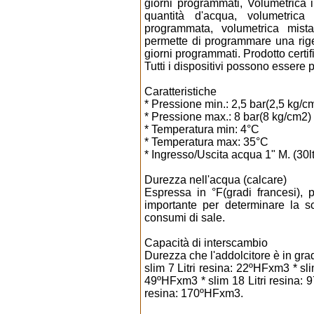
giorni programmati, Volumetrica
quantità d'acqua, volumetric
programmata, volumetrica mista
permette di programmare una rige
giorni programmati. Prodotto certi
Tutti i dispositivi possono essere p
Caratteristiche
* Pressione min.: 2,5 bar(2,5 kg/c
* Pressione max.: 8 bar(8 kg/cm2)
* Temperatura min: 4°C
* Temperatura max: 35°C
* Ingresso/Uscita acqua 1" M. (30lt.)
Durezza nell'acqua (calcare)
Espressa in °F(gradi francesi), 
importante per determinare la sc
consumi di sale.
Capacità di interscambio
Durezza che l'addolcitore è in grad
slim 7 Litri resina: 22ºHFxm3 * sli
49ºHFxm3 * slim 18 Litri resina: 9
resina: 170ºHFxm3.