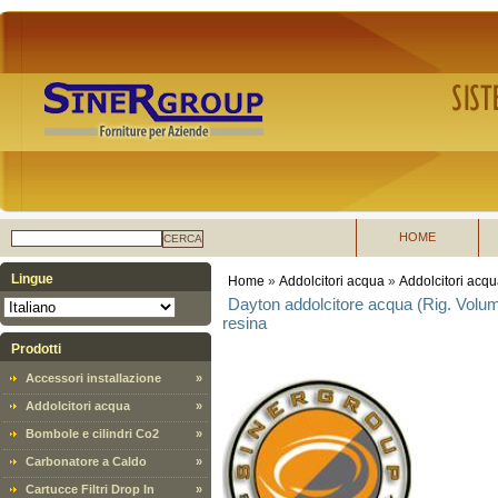
HOME
CERCA
Lingue
Home
»
Addolcitori acqua
»
Addolcitori acqu
Dayton addolcitore acqua (Rig. Volume
resina
Prodotti
Accessori installazione
»
Addolcitori acqua
»
Bombole e cilindri Co2
»
Carbonatore a Caldo
»
Cartucce Filtri Drop In
»