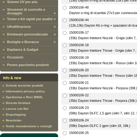
(15b) Dayton o-ring di ricambio 23x3 per co
Sistemi UV per aria
15000106-48
Strumenti di controllo e
Dayton o-ring di ricambio 27x3 per connessi
dosaggio
»
Tester e Kit rapidi per analisi
»
15000106-44
(12b,13b) Dayton Kit o-ring + spaziatori di ric
Ultrafiltrazione
»
15000106-17
Drinkware personalizzato
»
(33b) Dayton Iniettore Nozzle - Grigio (slim 7, 
Bottiglie e Borracce
»
15000106-18
Depliants & Gadget
(35b) Dayton Iniettore Throat - Grigio (slim 7, s
Occasioni
15000106-19
(33b) Dayton Iniettore Nozzle - Rosso (slim 18
Promo pacchetto prodotti
15000106-20
(35b) Dayton Iniettore Throat - Rosso (slim 18,
Info & new
15000106-21
Schede tecniche prodotti
(33b) Dayton Iniettore Nozzle - Porpora (30lt.
Informativa privacy policy
15000106-22
Spedizione e Resi (RMA)
(35b) Dayton Iniettore Throat - Porpora (30lt.)
Diventa fornitore
15000106-23
Lavora con Noi
(58b) Dayton DLFC 1,5 gpm (slim 7, slim 12, 12
Dropshipping
15000106-24
Newsletter
(58b) Dayton DLFC 2 gpm (slim 18, 18lt.)
Guide manutenzione e consigli
15000106-25