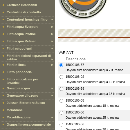
Cartucce ricaricabili
Centraline di controllo
Contenitori housings filtro
»
Filtri acqua Everpure
»
Filtri acqua Profine
»
Filtri acqua Refiner
»
Filtri autopulenti
»
VARIANTI
Filtri idrocicloni separatori di
Descrizione
sabbia
»
Filtri in linea
»
15000106-37
Dayton slim addolcitore acqua 7 lt. resina
Filtro per doccia
15000106-02
Filtro anticalcare per
Dayton slim addolcitore acqua 12 lt. resina
lavatrice
Gasatori acqua
»
15000106-38
Dayton slim addolcitore acqua 18 lt. resina
Generatore di ozono
»
15000106-05
Juissen Estrattore Succo
Dayton addolcitore acqua 18 lt. resina
Membrane
15000106-50
Microfiltrazione
»
Dayton addolcitore acqua 25 lt. resina
15000106-06
Osmosi Inversa commerciale
Dayton addolcitore acqua 30 lt. resina