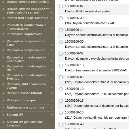
Osmosi Inversa residenziale
15000106-07
Osmosi inversa componenti
Dayton 959D valvola di ricambio
elettrovalvole sensori
»
Pentek filtri e parti ricambio
»
15000106-39
(3a) Dayton ricambio motore 12VAC
Prodotti di sanificazione e
manutenzione
»
15000106-14
Purificatori sopralavello
Dayton scheda elettronica interna di ricambio 
Raccordi a compressione
15000106-30
Jaco
»
Dayton scheda elettronica interna di ricambio 
Raccordi a compressione
»
15000106-32
Raccordi a innesto rapido
Dayton ricambio cavo display-scheda elettron
John Guest
»
15000106-13
Raccordi a innesto rapido
DM fit
»
Dayton trasformatore di ricambio 220/12VAC
Raccordi a innesto rapido
15000106-09
Twistloc
»
(22b) Dayton connettore 3/4" M. di ricambio 
Raccordi, tubi e valvole in
ottone
»
15000106-10
Resine e masse filtranti
»
(22b) Dayton connettore 1" M. di ricambio pe
Refrigeratori acqua
»
15000106-15
(19b) Dayton clip rossa di ricambio per bypa
Rubinetteria e colonnine
»
15000106-16
Sistemi UV
»
(21b) Dayton o-ring di ricambio per connettori
Sistemi UV per cartucce
15000106-43
Everpure