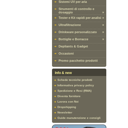
Sistemi UV per aria
Strumenti di controllo e
dosaggio
»
Tester e Kit rapidi per analisi
»
Ultrafiltrazione
»
Drinkware personalizzato
»
Bottiglie e Borracce
»
Depliants & Gadget
Occasioni
Promo pacchetto prodotti
Info & new
Schede tecniche prodotti
Informativa privacy policy
Spedizione e Resi (RMA)
Diventa fornitore
Lavora con Noi
Dropshipping
Newsletter
Guide manutenzione e consigli