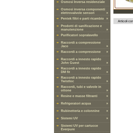
Osmosi Inversa residenziale
Osmosi inversa componenti
elettrovalvole sensori
»
Pentek filtri e parti ricambio
»
Articoli cor
Prodotti di sanificazione e
manutenzione
»
Purificatori sopralavello
Raccordi a compressione
Jaco
»
Raccordi a compressione
»
Raccordi a innesto rapido
John Guest
»
Raccordi a innesto rapido
DM fit
»
Raccordi a innesto rapido
Twistloc
»
Raccordi, tubi e valvole in
ottone
»
Resine e masse filtranti
»
Refrigeratori acqua
»
Rubinetteria e colonnine
»
Sistemi UV
»
Sistemi UV per cartucce
Everpure