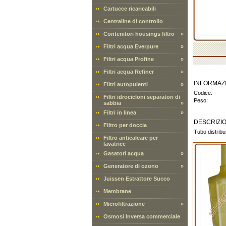
Cartucce ricaricabili
Centraline di controllo
Contenitori housings filtro
»
Filtri acqua Everpure
»
Filtri acqua Profine
»
Filtri acqua Refiner
»
INFORMAZ
Filtri autopulenti
»
Codice:
Filtri idrocicloni separatori di
Peso:
sabbia
»
Filtri in linea
»
DESCRIZI
Filtro per doccia
Tubo distribu
Filtro anticalcare per
lavatrice
Gasatori acqua
»
Generatore di ozono
»
Juissen Estrattore Succo
Membrane
Microfiltrazione
»
Osmosi Inversa commerciale