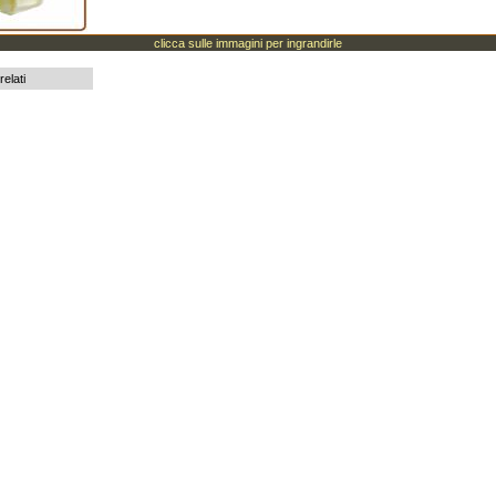
clicca sulle immagini per ingrandirle
relati