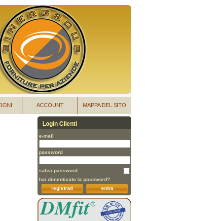
IONI
ACCOUNT
MAPPA DEL SITO
Login Clienti
e-mail
password
salva password
hai dimenticato la password?
registrati
entra