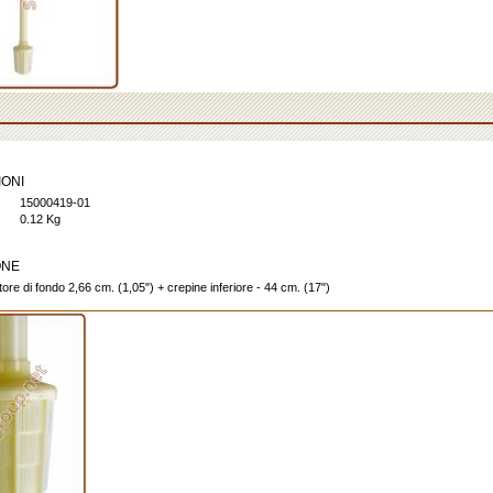
IONI
15000419-01
0.12 Kg
ONE
tore di fondo 2,66 cm. (1,05") + crepine inferiore - 44 cm. (17")