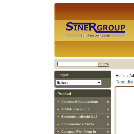
CERCA
Lingue
Home
»
Ad
Tubo dist
Prodotti
Accessori installazione
»
Addolcitori acqua
»
Bombole e cilindri Co2
»
Carbonatore a Caldo
»
Cartucce Filtri Drop In
»